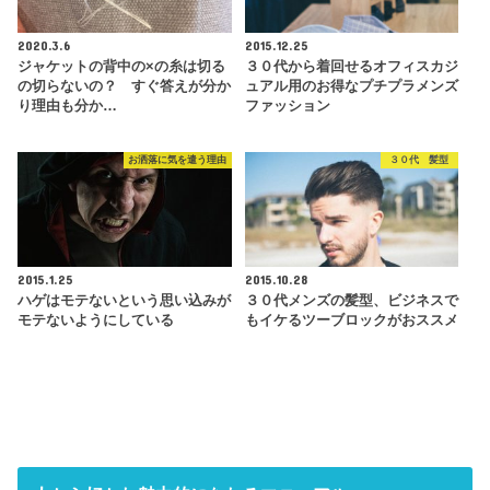
2020.3.6
2015.12.25
ジャケットの背中の×の糸は切る
３０代から着回せるオフィスカジ
の切らないの？ すぐ答えが分か
ュアル用のお得なプチプラメンズ
り理由も分か…
ファッション
お洒落に気を遣う理由
３０代 髪型
2015.1.25
2015.10.28
ハゲはモテないという思い込みが
３０代メンズの髪型、ビジネスで
モテないようにしている
もイケるツーブロックがおススメ