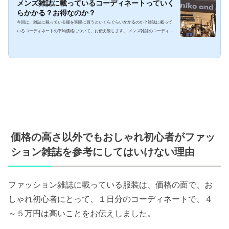
メンズ雑誌に載っているコーディネートっていく
らかかる？お得なのか？
今回は、雑誌に載っている服を実際に買うといくらぐらいかかるのか？雑誌に載って
いるコーディネートの平均価格について、お伝え致します。 メンズ雑誌のコーディネ
ートって価格はどれくらいかかる？Twitterで見かけた投稿改めまして、あなたのカラ
ー見つけます。マイスタイルコーディネーター石井雄です。 Twitterを見ていて、レデ
ィースのある雑誌の着回しコーディネートの値段が◯◯◯万円！（実際につぶやいた
方が、総額を計算なさっていました。）思わず、高っ！！と読みながら大きい声で言
ってしまいました。自宅で良かっ...
価格の高さ以外でもおしゃれ初心者がファッ
ション雑誌を参考にしてはいけない理由
ファッション雑誌に載っている服装は、価格の面で、お
しゃれ初心者にとって、１日分のコーディネートで、４
～５万円は高いことをお伝えしました。