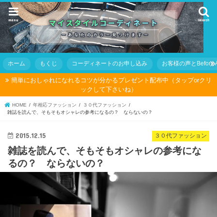
menu
search
ホーム
もくじ
コーディネートのお申し込み
お客様の声とBefore Af
簡単におしゃれになれるコツが分かるプレゼント配布中（タップorクリ
ックして下さいね）
HOME
年相応ファッション
３０代ファッション
雑誌を読んで、そもそもオシャレの参考になるの？ ならないの？
2015.12.15
３０代ファッション
雑誌を読んで、そもそもオシャレの参考にな
るの？ ならないの？