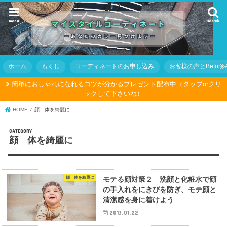
menu
search
ホーム
もくじ
コーディネートのお申し込み
お客様の声とBefore Af
簡単におしゃれになれるコツが分かるプレゼント配布中（タップorクリ
ックして下さいね）
HOME
顔 体を綺麗に
顔 体を綺麗に
顔 体を綺麗に
モテる顔対策２ 洗顔と化粧水で顔
の手入れをにきびを防ぎ、モテ顔と
清潔感を身に着けよう
2013.01.22