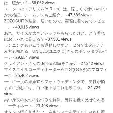
は、暖かい？
- 66,062 views
ユニクロのエアリズム(AIRism）は、涼しくて使いやすい
か大検証。シームレスもご紹介。
- 47,689 views
ZOZOSUIT体験談。届いたので、実際に着てみてレビュ
ー。
- 40,915 views
あれ、サイズが大きいシャツをもらったけど、どう着れ
ばおしゃれに見える？
- 37,501 views
ランニングもジムでも運動しやすい。２分で出来るたた
み方も知れる、UNIQLO(ユニクロ)さんのポケッタブルパ
ーカ
- 29,634 views
クライアントさんのBefore Afterをご紹介
- 27,242 views
マイスタイルコーディネーター石井雄(ひゆき)のプロフィ
ール
- 25,462 views
一生に一度の結婚式やフォトウェディングで、男性が悩
まずに済むには、白い靴下はこれを履こう。
- 24,724
views
高い身長の女性のお悩みを解決。身長を低く見せられる
コーディネート
- 23,408 views
オタクっぽく見えない、ネルシャツを安くおしゃれに着