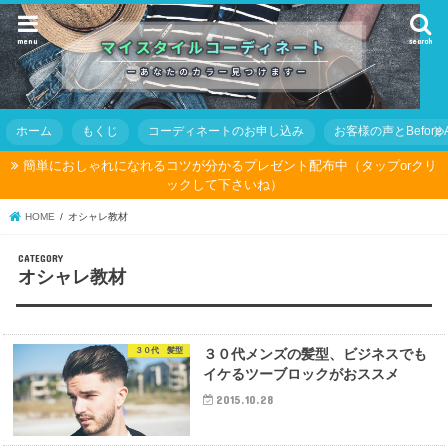
menu
search
ホーム
もくじ
コーディネートのお申し込み
お客様の声とBefore Af
簡単におしゃれになれるコツが分かるプレゼント配布中（タップorクリ
ックして下さいね）
HOME
オシャレ教材
オシャレ教材
３０代 髪型
３０代メンズの髪型、ビジネスでも
イケるツーブロックがおススメ
2015.10.28