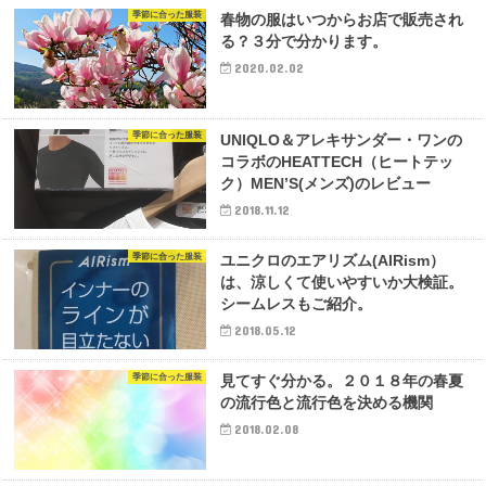
季節に合った服装
春物の服はいつからお店で販売され
る？３分で分かります。
2020.02.02
季節に合った服装
UNIQLO＆アレキサンダー・ワンの
コラボのHEATTECH（ヒートテッ
ク）MEN’S(メンズ)のレビュー
2018.11.12
季節に合った服装
ユニクロのエアリズム(AIRism）
は、涼しくて使いやすいか大検証。
シームレスもご紹介。
2018.05.12
季節に合った服装
見てすぐ分かる。２０１８年の春夏
の流行色と流行色を決める機関
2018.02.08