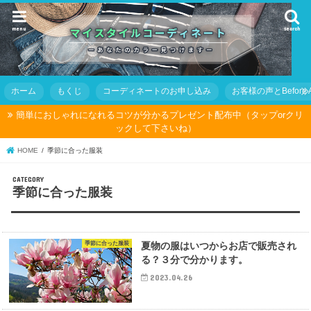
menu
search
ホーム
もくじ
コーディネートのお申し込み
お客様の声とBefore Af
簡単におしゃれになれるコツが分かるプレゼント配布中（タップorクリ
ックして下さいね）
HOME
季節に合った服装
季節に合った服装
季節に合った服装
夏物の服はいつからお店で販売され
る？３分で分かります。
2023.04.26