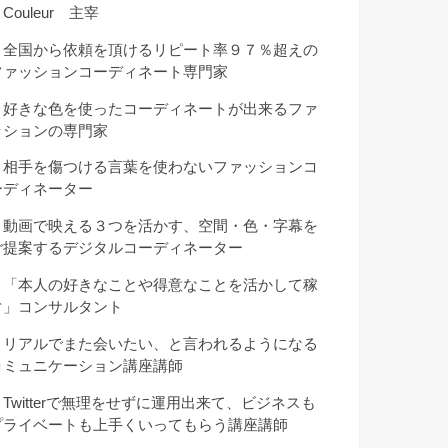
Couleur 主宰
・全国から依頼を頂けるリピート率９７％超えの
ファッションコーディネート専門家
・好きな色を使ったコーディネートが出来るファ
ッションの専門家
・相手を傷つける言葉を使わないファッションコ
ーディネーター
・動画で映える３つを活かす、空間・色・字幕を
ご提案するデジタルコーディネーター
・「本人の好きなことや得意なことを活かして稼
ぐ」コンサルタント
・リアルでまた会いたい、と言われるようになる
コミュニケーション講座講師
・Twitterで無理をせずに運用出来て、ビジネスも
プライベートも上手くいってもらう講座講師