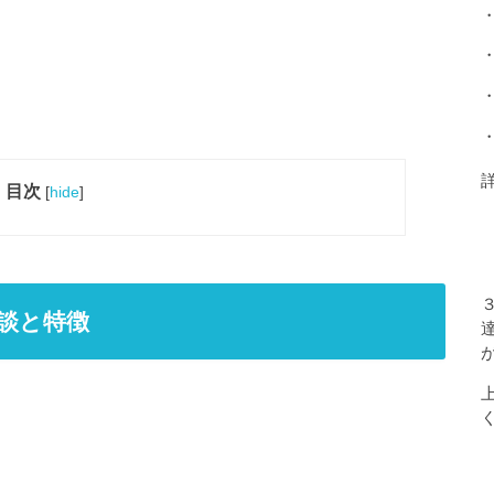
目次
[
hide
]
談と特徴