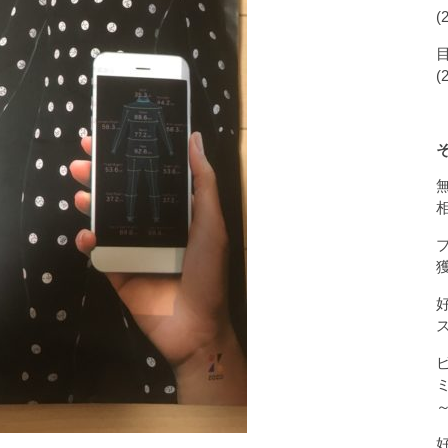
(
(
獲