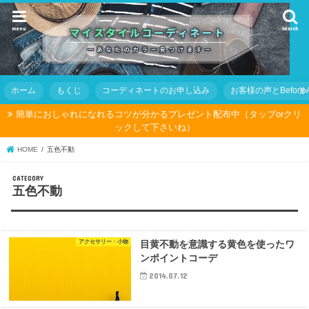
menu
search
ホーム
もくじ
コーディネートのお申し込み
お客様の声とBefore Af
簡単におしゃれになれるコツが分かるプレゼント配布中（タップorクリ
ックして下さいね）
HOME
五色不動
五色不動
アクセサリー・小物
目黄不動を意識する黄色を使ったワ
ンポイントコーデ
2014.07.12