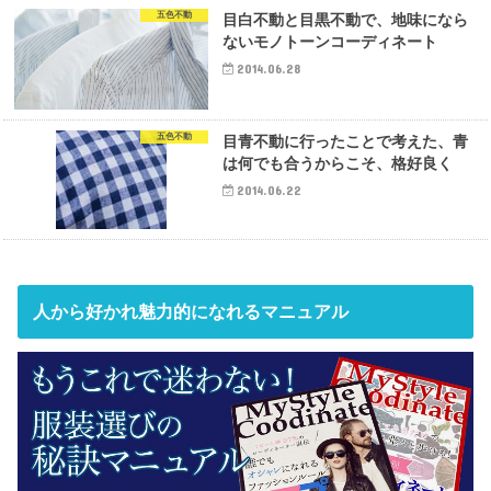
五色不動
目白不動と目黒不動で、地味になら
ないモノトーンコーディネート
2014.06.28
五色不動
目青不動に行ったことで考えた、青
は何でも合うからこそ、格好良く
2014.06.22
人から好かれ魅力的になれるマニュアル