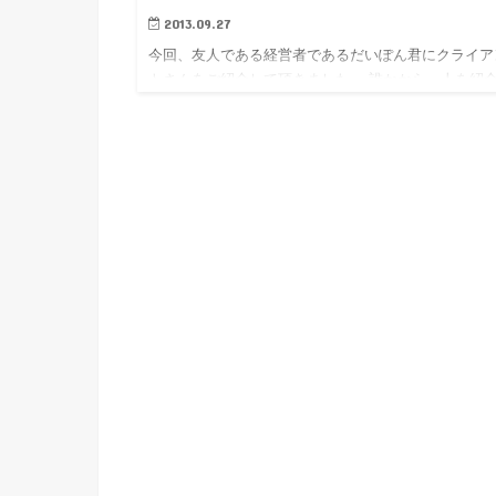
2013.09.27
今回、友人である経営者であるだいぽん君にクライア
トさんをご紹介して頂きました。 誰かから、人を紹
てもらってのコーディネートは、初めてでしたので、
し緊張。 早速、今回のコーディネートのご…