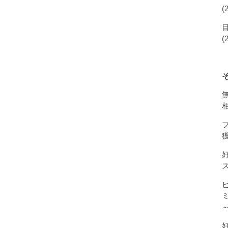
(
(
獲