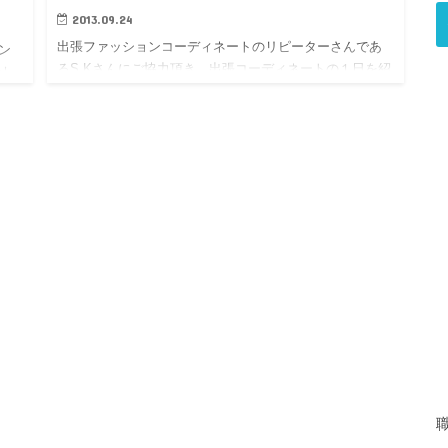
2013.09.24
出張ファッションコーディネートのリピーターさんであ
ン
るS.Kさんにご協力頂き、出張コーディネートの１日を紹
介し
介していきます。 場所は越谷レイクタウンです。 ファ
少
ッションコーディネート、一日ご紹介 出張ファッショ…