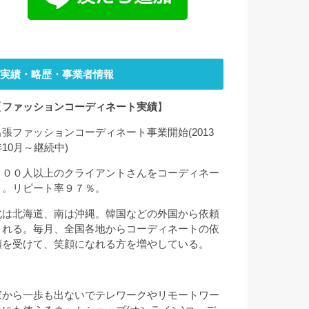
実績・略歴・事業者情報
【
ファッションコーディネート実績
】
出張ファッションコーディネート事業開始(2013
年10月～継続中)
２００人以上のクライアントさんをコーディネー
ト。リピート率９７％。
北は北海道、南は沖縄。韓国などの外国から依頼
される。毎月、全国各地からコーディネートの依
頼を受けて、笑顔になれる方を増やしている。
家から一歩も出ないでテレワークやリモートワー