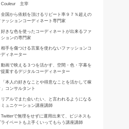
Couleur 主宰
・全国から依頼を頂けるリピート率９７％超えの
ファッションコーディネート専門家
・好きな色を使ったコーディネートが出来るファ
ッションの専門家
・相手を傷つける言葉を使わないファッションコ
ーディネーター
・動画で映える３つを活かす、空間・色・字幕を
ご提案するデジタルコーディネーター
・「本人の好きなことや得意なことを活かして稼
ぐ」コンサルタント
・リアルでまた会いたい、と言われるようになる
コミュニケーション講座講師
・Twitterで無理をせずに運用出来て、ビジネスも
プライベートも上手くいってもらう講座講師