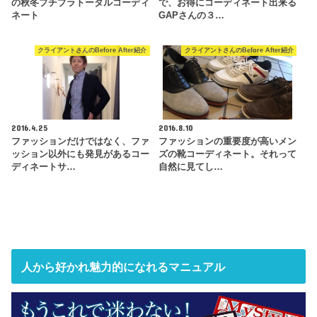
の秋冬プチプラトータルコーディ
で、お得にコーディネート出来る
ネート
GAPさんの３…
クライアントさんのBefore After紹介
クライアントさんのBefore After紹介
2016.4.25
2016.8.10
ファッションだけではなく、ファ
ファッションの重要度が高いメン
ッション以外にも発見があるコー
ズの靴コーディネート。それって
ディネートサ…
自然に見てし…
人から好かれ魅力的になれるマニュアル