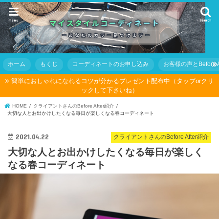
menu
search
ホーム
もくじ
コーディネートのお申し込み
お客様の声とBefore Af
簡単におしゃれになれるコツが分かるプレゼント配布中（タップorクリ
ックして下さいね）
HOME
クライアントさんのBefore After紹介
大切な人とお出かけしたくなる毎日が楽しくなる春コーディネート
2021.04.22
クライアントさんのBefore After紹介
大切な人とお出かけしたくなる毎日が楽しく
なる春コーディネート