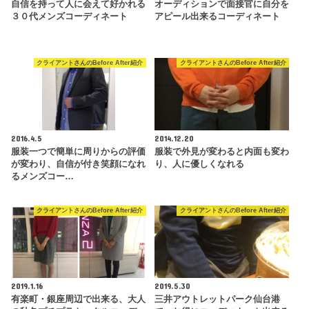
自信を持って人に会えて好かれる
オーディションで面接官に自分を
３０代メンズコーディネート
アピール出来るコーディネート
クライアントさんのBefore After紹介
クライアントさんのBefore After紹介
2016.4.5
2014.12.20
服装一つで簡単に周りからの評価
服装で外見が変わると内面も変わ
が変わり、自信が付き笑顔になれ
り、人に優しくなれる
るメンズコー…
クライアントさんのBefore After紹介
クライアントさんのBefore After紹介
2019.1.16
2019.5.30
有楽町・銀座周辺で出来る、大人
三井アウトレットパーク仙台港