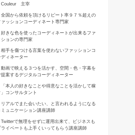
Couleur 主宰
・全国から依頼を頂けるリピート率９７％超えの
ファッションコーディネート専門家
・好きな色を使ったコーディネートが出来るファ
ッションの専門家
・相手を傷つける言葉を使わないファッションコ
ーディネーター
・動画で映える３つを活かす、空間・色・字幕を
ご提案するデジタルコーディネーター
・「本人の好きなことや得意なことを活かして稼
ぐ」コンサルタント
・リアルでまた会いたい、と言われるようになる
コミュニケーション講座講師
・Twitterで無理をせずに運用出来て、ビジネスも
プライベートも上手くいってもらう講座講師