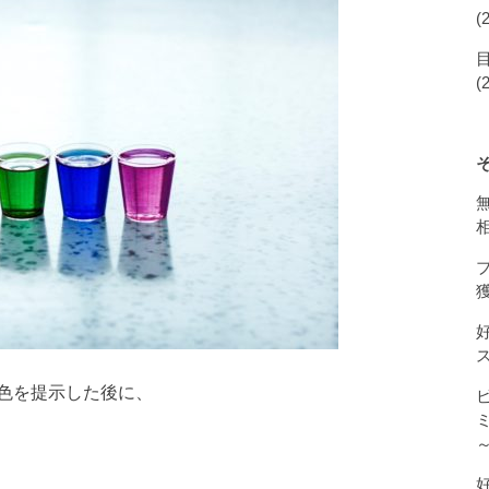
(
(
獲
色を提示した後に、