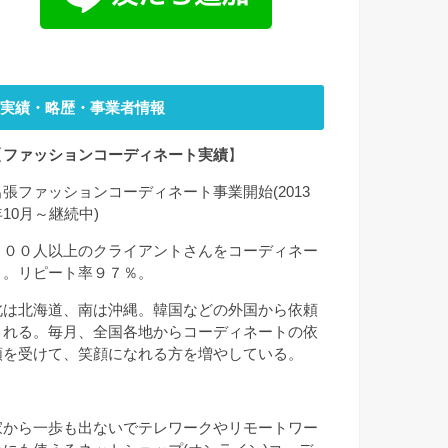
実績・略歴・事業者情報
【
ファッションコーディネート実績
】
出張ファッションコーディネート事業開始(2013
年10月～継続中)
２００人以上のクライアントさんをコーディネー
ト。リピート率９７％。
北は北海道、南は沖縄。韓国などの外国から依頼
される。毎月、全国各地からコーディネートの依
頼を受けて、笑顔になれる方を増やしている。
家から一歩も出ないでテレワークやリモートワー