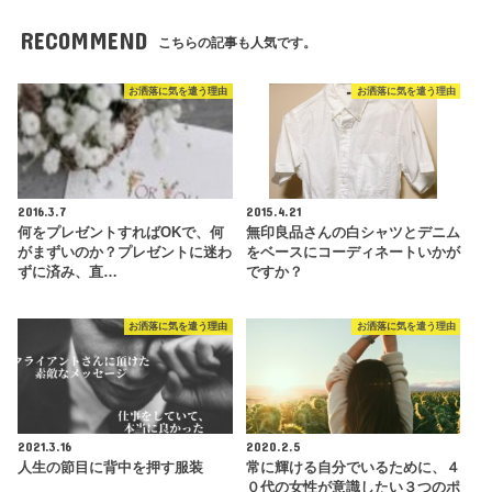
RECOMMEND
こちらの記事も人気です。
お洒落に気を遣う理由
お洒落に気を遣う理由
2016.3.7
2015.4.21
何をプレゼントすればOKで、何
無印良品さんの白シャツとデニム
がまずいのか？プレゼントに迷わ
をベースにコーディネートいかが
ずに済み、直…
ですか？
お洒落に気を遣う理由
お洒落に気を遣う理由
2021.3.16
2020.2.5
人生の節目に背中を押す服装
常に輝ける自分でいるために、４
０代の女性が意識したい３つのポ