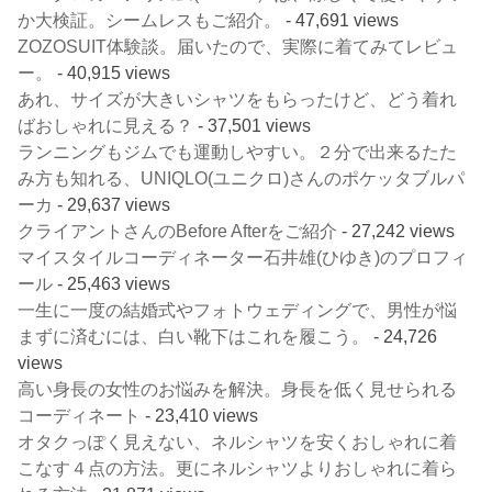
か大検証。シームレスもご紹介。
- 47,691 views
ZOZOSUIT体験談。届いたので、実際に着てみてレビュ
ー。
- 40,915 views
あれ、サイズが大きいシャツをもらったけど、どう着れ
ばおしゃれに見える？
- 37,501 views
ランニングもジムでも運動しやすい。２分で出来るたた
み方も知れる、UNIQLO(ユニクロ)さんのポケッタブルパ
ーカ
- 29,637 views
クライアントさんのBefore Afterをご紹介
- 27,242 views
マイスタイルコーディネーター石井雄(ひゆき)のプロフィ
ール
- 25,463 views
一生に一度の結婚式やフォトウェディングで、男性が悩
まずに済むには、白い靴下はこれを履こう。
- 24,726
views
高い身長の女性のお悩みを解決。身長を低く見せられる
コーディネート
- 23,410 views
オタクっぽく見えない、ネルシャツを安くおしゃれに着
こなす４点の方法。更にネルシャツよりおしゃれに着ら