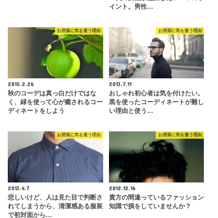
イント。男性…
お洒落に気を遣う理由
お洒落に気を遣う理由
2015.2.26
2013.7.11
秋のコーデは真っ白だけではな
おしゃれ初心者は気を付けたい。
く、緑を使って心が癒されるコー
黒を使ったコーディネートが難し
ディネートをしよう
い理由と使う…
お洒落に気を遣う理由
お洒落に気を遣う理由
2013.4.7
2012.12.16
悲しいけど、人は見た目で判断さ
貴方の間違っているファッション
れてしまうから、清潔感ある服装
知識で損をしていませんか？
で初対面から…