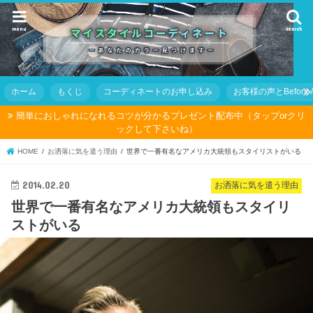
menu
search
ホーム
もくじ
コーディネートのお申し込み
お客様の声とBefore Af
簡単におしゃれになれるコツが分かるプレゼント配布中（タップorクリ
ックして下さいね）
HOME
お洒落に気を遣う理由
世界で一番有名なアメリカ大統領もスタイリストがいる
2014.02.20
お洒落に気を遣う理由
世界で一番有名なアメリカ大統領もスタイリ
ストがいる