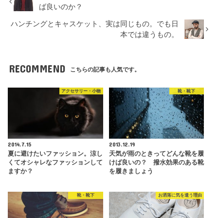
ば良いのか？
ハンチングとキャスケット、実は同じもの。でも日
本では違うもの。
RECOMMEND
こちらの記事も人気です。
アクセサリー・小物
靴・靴下
2014.7.15
2013.12.19
夏に避けたいファッション。涼し
天気が雨のときってどんな靴を履
くてオシャレなファッションして
けば良いの？ 撥水効果のある靴
ますか？
を履きましょう
靴・靴下
お洒落に気を遣う理由