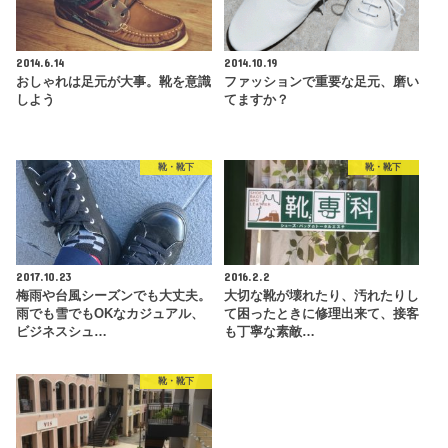
2014.6.14
2014.10.19
おしゃれは足元が大事。靴を意識
ファッションで重要な足元、磨い
しよう
てますか？
靴・靴下
靴・靴下
2017.10.23
2016.2.2
梅雨や台風シーズンでも大丈夫。
大切な靴が壊れたり、汚れたりし
雨でも雪でもOKなカジュアル、
て困ったときに修理出来て、接客
ビジネスシュ…
も丁寧な素敵…
靴・靴下