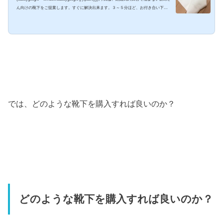
ん向けの靴下をご提案します。すぐに解決出来ます。３～５分ほど、お付き合い下さ
い。 結婚式で悩まない靴下の選び方どの色の靴下を履けば良いの？基本的に結婚式
は、男性はレンタルした衣装に着替えれば大丈夫。白やシルバーのタキシードがおス
スメです。結婚式やフォトウェディングでは、男性は全ての衣装がレンタル出来ると
思いがち。 ウェディングプランナーさんに相談すると、驚きの一言が飛び出しま
す。 「新郎さん...
では、どのような靴下を購入すれば良いのか？
どのような靴下を購入すれば良いのか？