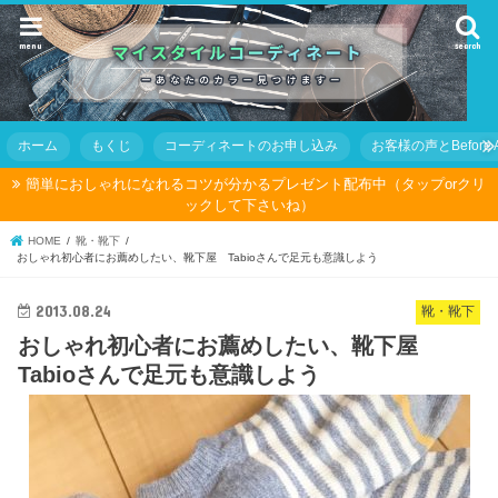
menu
search
ホーム
もくじ
コーディネートのお申し込み
お客様の声とBefore Af
簡単におしゃれになれるコツが分かるプレゼント配布中（タップorクリ
ックして下さいね）
HOME
靴・靴下
おしゃれ初心者にお薦めしたい、靴下屋 Tabioさんで足元も意識しよう
2013.08.24
靴・靴下
おしゃれ初心者にお薦めしたい、靴下屋
Tabioさんで足元も意識しよう