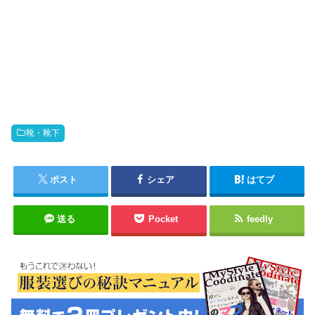
靴・靴下
ポスト
シェア
はてブ
送る
Pocket
feedly