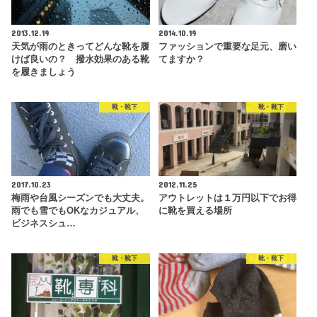
2013.12.19
2014.10.19
天気が雨のときってどんな靴を履
ファッションで重要な足元、磨い
けば良いの？ 撥水効果のある靴
てますか？
を履きましょう
靴・靴下
靴・靴下
2017.10.23
2012.11.25
梅雨や台風シーズンでも大丈夫。
アウトレットは１万円以下でお得
雨でも雪でもOKなカジュアル、
に靴を買える場所
ビジネスシュ…
靴・靴下
靴・靴下