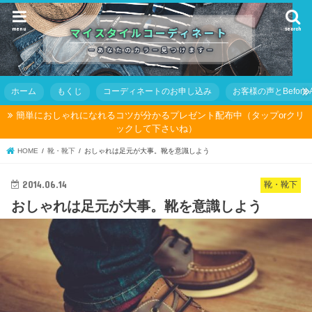
menu
search
ホーム
もくじ
コーディネートのお申し込み
お客様の声とBefore Af
簡単におしゃれになれるコツが分かるプレゼント配布中（タップorクリ
ックして下さいね）
HOME
靴・靴下
おしゃれは足元が大事。靴を意識しよう
2014.06.14
靴・靴下
おしゃれは足元が大事。靴を意識しよう