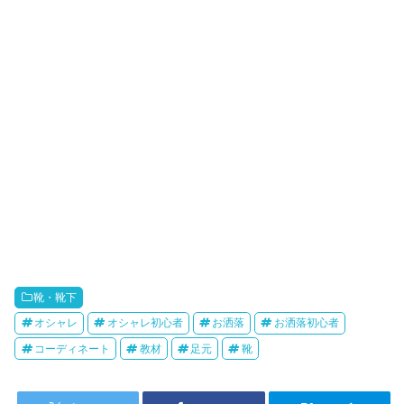
靴・靴下
オシャレ
オシャレ初心者
お洒落
お洒落初心者
コーディネート
教材
足元
靴