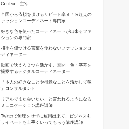
Couleur 主宰
・全国から依頼を頂けるリピート率９７％超えの
ファッションコーディネート専門家
・好きな色を使ったコーディネートが出来るファ
ッションの専門家
・相手を傷つける言葉を使わないファッションコ
ーディネーター
・動画で映える３つを活かす、空間・色・字幕を
ご提案するデジタルコーディネーター
・「本人の好きなことや得意なことを活かして稼
ぐ」コンサルタント
・リアルでまた会いたい、と言われるようになる
コミュニケーション講座講師
・Twitterで無理をせずに運用出来て、ビジネスも
プライベートも上手くいってもらう講座講師