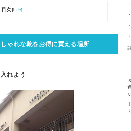
目次
[
hide
]
おしゃれな靴をお得に買える場所
に入れよう