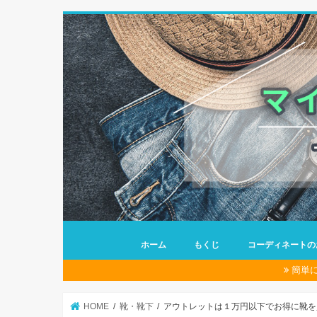
ホーム
もくじ
コーディネートの
簡単
HOME
靴・靴下
アウトレットは１万円以下でお得に靴を