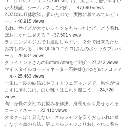
ユニクロのエアリズム(AIRism）は、涼しくて使いやすい
か大検証。シームレスもご紹介。
- 47,690 views
ZOZOSUIT体験談。届いたので、実際に着てみてレビュ
ー。
- 40,915 views
あれ、サイズが大きいシャツをもらったけど、どう着れ
ばおしゃれに見える？
- 37,501 views
ランニングもジムでも運動しやすい。２分で出来るたた
み方も知れる、UNIQLO(ユニクロ)さんのポケッタブルパ
ーカ
- 29,637 views
クライアントさんのBefore Afterをご紹介
- 27,242 views
マイスタイルコーディネーター石井雄(ひゆき)のプロフィ
ール
- 25,463 views
一生に一度の結婚式やフォトウェディングで、男性が悩
まずに済むには、白い靴下はこれを履こう。
- 24,726
views
高い身長の女性のお悩みを解決。身長を低く見せられる
コーディネート
- 23,410 views
オタクっぽく見えない、ネルシャツを安くおしゃれに着
こなす４点の方法。更にネルシャツよりおしゃれに着ら