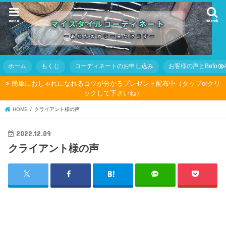
menu
search
ホーム
もくじ
コーディネートのお申し込み
お客様の声とBefore Af
簡単におしゃれになれるコツが分かるプレゼント配布中（タップorクリ
ックして下さいね）
HOME
クライアント様の声
2022.12.09
クライアント様の声