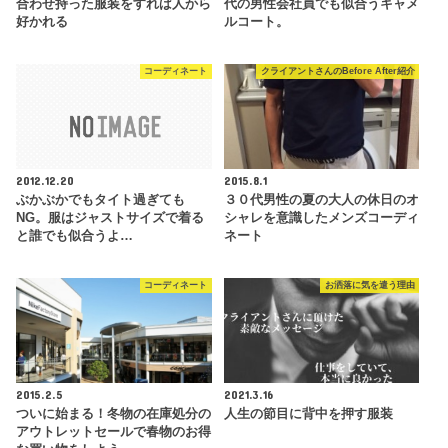
合わせ持った服装をすれば人から
代の男性会社員でも似合うキャメ
好かれる
ルコート。
コーディネート
クライアントさんのBefore After紹介
2012.12.20
2015.8.1
ぶかぶかでもタイト過ぎても
３０代男性の夏の大人の休日のオ
NG。服はジャストサイズで着る
シャレを意識したメンズコーディ
と誰でも似合うよ…
ネート
コーディネート
お洒落に気を遣う理由
2015.2.5
2021.3.16
ついに始まる！冬物の在庫処分の
人生の節目に背中を押す服装
アウトレットセールで春物のお得