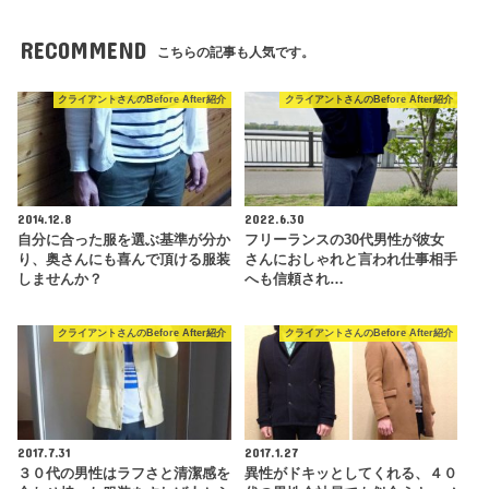
RECOMMEND
こちらの記事も人気です。
クライアントさんのBefore After紹介
クライアントさんのBefore After紹介
2014.12.8
2022.6.30
自分に合った服を選ぶ基準が分か
フリーランスの30代男性が彼女
り、奥さんにも喜んで頂ける服装
さんにおしゃれと言われ仕事相手
しませんか？
へも信頼され…
クライアントさんのBefore After紹介
クライアントさんのBefore After紹介
2017.7.31
2017.1.27
３０代の男性はラフさと清潔感を
異性がドキッとしてくれる、４０