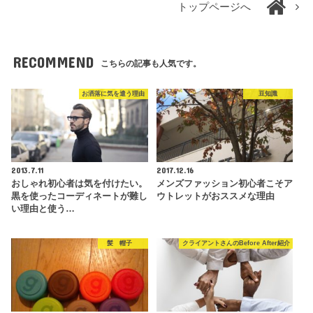
トップページへ
RECOMMEND
こちらの記事も人気です。
お洒落に気を遣う理由
豆知識
2013.7.11
2017.12.16
おしゃれ初心者は気を付けたい。
メンズファッション初心者こそア
黒を使ったコーディネートが難し
ウトレットがおススメな理由
い理由と使う…
髪 帽子
クライアントさんのBefore After紹介