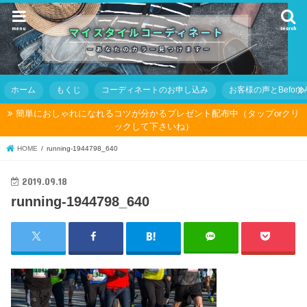
menu
search
ホーム
もくじ
コーディネートのお申し込み
お客様の声とBefore Af
簡単におしゃれになれるコツが分かるプレゼント配布中（タップorクリ
ックして下さいね）
HOME
running-1944798_640
2019.09.18
running-1944798_640