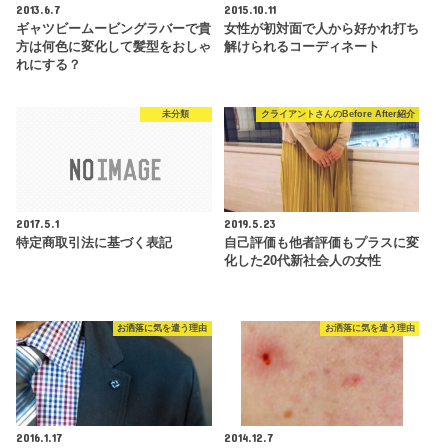
2013.6.7
2015.10.11
ギャツビームービングラバーで貴
女性が初対面で人から好かれ打ち
方は何色に変化して髪型をおしゃ
解けられるコーディネート
れにする？
未分類
クライアントさんのBefore After紹介
2017.5.1
2019.5.23
特定商取引法に基づく表記
自己評価も他者評価もプラスに変
化した20代新社会人の女性
お洒落に気を遣う理由
お洒落に気を遣う理由
2016.1.17
2014.12.7