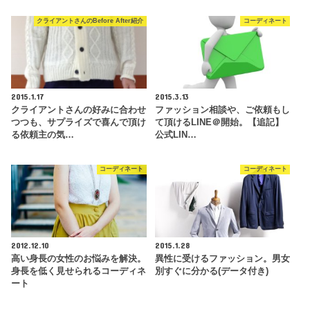
クライアントさんのBefore After紹介
コーディネート
2015.1.17
2015.3.13
クライアントさんの好みに合わせ
ファッション相談や、ご依頼もし
つつも、サプライズで喜んで頂け
て頂けるLINE＠開始。【追記】
る依頼主の気…
公式LIN…
コーディネート
コーディネート
2012.12.10
2015.1.28
高い身長の女性のお悩みを解決。
異性に受けるファッション。男女
身長を低く見せられるコーディネ
別すぐに分かる(データ付き)
ート