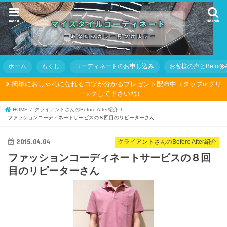
menu
search
ホーム
もくじ
コーディネートのお申し込み
お客様の声とBefore Af
簡単におしゃれになれるコツが分かるプレゼント配布中（タップorクリ
ックして下さいね）
HOME
クライアントさんのBefore After紹介
ファッションコーディネートサービスの８回目のリピーターさん
2015.04.04
クライアントさんのBefore After紹介
ファッションコーディネートサービスの８回
目のリピーターさん