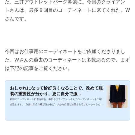
た、三井アウトレットパーク幕張に。今回のクライアン
トさんは、最多８回目のコーディネートに来てくれた、W
さんです。
今回はお仕事用のコーディネートをご依頼くださりまし
た。Wさんの過去のコーディネートは多数あるので、まず
は下記の記事をご覧ください。
おしゃれになって恰好良くなることで、改めて服
装の重要性が分かり、更に自分で服...
前回のコーディネートに引き続き、本日もクライアントさんのコーディネートをご紹
介致します。 自分に似合う服が分かれば、人から自然と注目されるリピーターさんで
あるWさんに薦めたかったお似合いのコート改めまして、あなたのカラー見つけま
す。マイスタイルコーディネーターひゆきです。 本日、ファッションコーディネート
をご紹介する場所は、千葉県にある三井アウトレットパーク幕張です。ファッション
コーディネートをリピートして下さっている会社員のWさん。 実は、Wさんに会う前
から、彼にはものすごい...