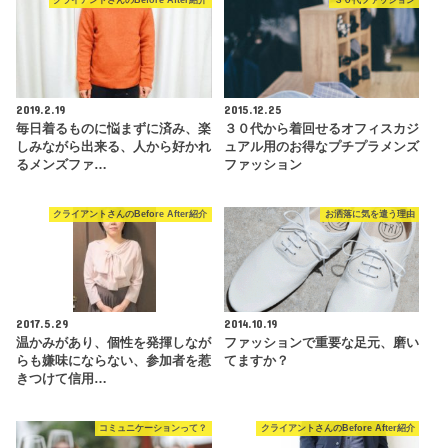
クライアントさんのBefore After紹介
３０代ファッション
2019.2.19
2015.12.25
毎日着るものに悩まずに済み、楽
３０代から着回せるオフィスカジ
しみながら出来る、人から好かれ
ュアル用のお得なプチプラメンズ
るメンズファ…
ファッション
クライアントさんのBefore After紹介
お洒落に気を遣う理由
2017.5.29
2014.10.19
温かみがあり、個性を発揮しなが
ファッションで重要な足元、磨い
らも嫌味にならない、参加者を惹
てますか？
きつけて信用…
コミュニケーションって？
クライアントさんのBefore After紹介