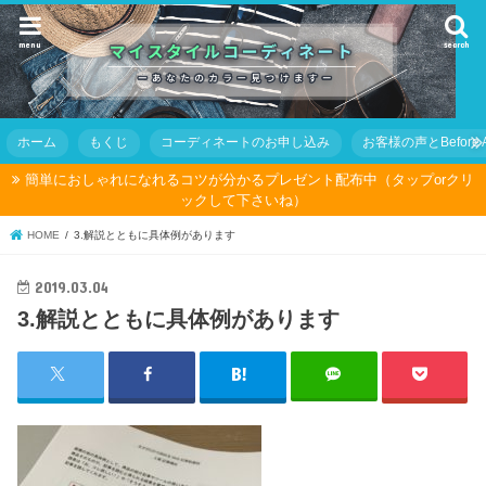
menu
search
ホーム
もくじ
コーディネートのお申し込み
お客様の声とBefore Af
簡単におしゃれになれるコツが分かるプレゼント配布中（タップorクリ
ックして下さいね）
HOME
3.解説とともに具体例があります
2019.03.04
3.解説とともに具体例があります