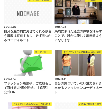
コーディネートの流れ
日記
2013.9.27
2013.1.31
自分を魅力的に見せてくれる似合
馬鹿にされた過去の体験を活かす
う服装は存在するし、必ず見つか
ことで、誰かに優しく出来るよう
るコーディネート
になります。
コーディネート
クライアントさんのBefore After紹介
2015.3.13
2017.8.14
ファッション相談や、ご依頼もし
自分の気づいていない魅力を引き
て頂けるLINE＠開始。【追記】
出せるファッションコーディネー
公式LIN…
ト
クライアントさんのBefore After紹介
お洒落に気を遣う理由