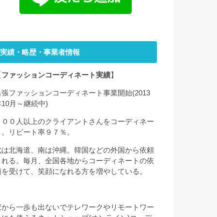
実績・略歴・事業者情報
【
ファッションコーディネート実績
】
出張ファッションコーディネート事業開始(2013
年10月～継続中)
２００人以上のクライアントさんをコーディネー
ト。リピート率９７％。
北は北海道、南は沖縄。韓国などの外国から依頼
される。毎月、全国各地からコーディネートの依
頼を受けて、笑顔になれる方を増やしている。
家から一歩も出ないでテレワークやリモートワー