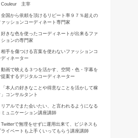
Couleur 主宰
・全国から依頼を頂けるリピート率９７％超えの
ファッションコーディネート専門家
・好きな色を使ったコーディネートが出来るファ
ッションの専門家
・相手を傷つける言葉を使わないファッションコ
ーディネーター
・動画で映える３つを活かす、空間・色・字幕を
ご提案するデジタルコーディネーター
・「本人の好きなことや得意なことを活かして稼
ぐ」コンサルタント
・リアルでまた会いたい、と言われるようになる
コミュニケーション講座講師
・Twitterで無理をせずに運用出来て、ビジネスも
プライベートも上手くいってもらう講座講師