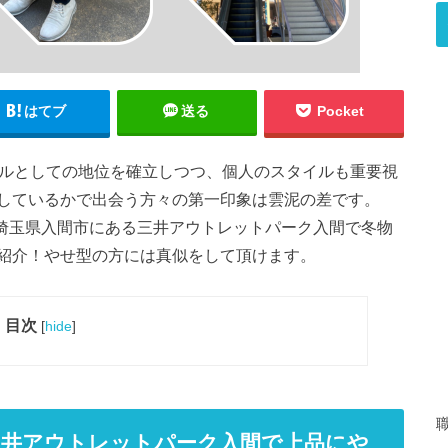
はてブ
送る
Pocket
ナルとしての地位を確立しつつ、個人のスタイルも重要視
しているかで出会う方々の第一印象は雲泥の差です。
、埼玉県入間市にある三井アウトレットパーク入間で冬物
紹介！やせ型の方には真似をして頂けます。
目次
[
hide
]
三井アウトレットパーク入間で上品にや