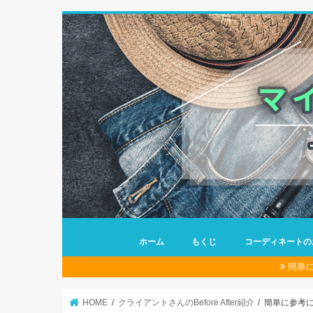
ホーム
もくじ
コーディネートの
簡単
HOME
クライアントさんのBefore After紹介
簡単に参考