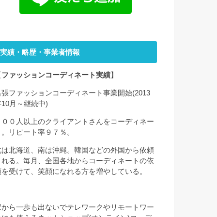
実績・略歴・事業者情報
【
ファッションコーディネート実績
】
出張ファッションコーディネート事業開始(2013
年10月～継続中)
２００人以上のクライアントさんをコーディネー
ト。リピート率９７％。
北は北海道、南は沖縄。韓国などの外国から依頼
される。毎月、全国各地からコーディネートの依
頼を受けて、笑顔になれる方を増やしている。
家から一歩も出ないでテレワークやリモートワー