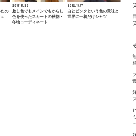
(
2017.11.25
2012.11.17
いたの
差し色でもメインでもからし
白とピンクという色の意味と
ビュ
色を使ったスカートの秋物・
世界に一着だけシャツ
冬物コーディネート
(
獲