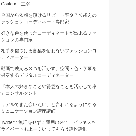
Couleur 主宰
・全国から依頼を頂けるリピート率９７％超えの
ファッションコーディネート専門家
・好きな色を使ったコーディネートが出来るファ
ッションの専門家
・相手を傷つける言葉を使わないファッションコ
ーディネーター
・動画で映える３つを活かす、空間・色・字幕を
ご提案するデジタルコーディネーター
・「本人の好きなことや得意なことを活かして稼
ぐ」コンサルタント
・リアルでまた会いたい、と言われるようになる
コミュニケーション講座講師
・Twitterで無理をせずに運用出来て、ビジネスも
プライベートも上手くいってもらう講座講師