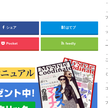
・
シェア
はてブ
Pocket
feedly