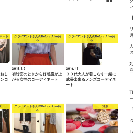
ネート
クライアントさんのBefore After紹
クライアントさんのBefore After紹
介
介
2015.8.9
2016.1.7
、おし
初対面のときから好感度が上
３０代大人が着こなす一緒に
ョンコ
がる女性のコーディネート
成長出来るメンズコーディネ
…
ート
T
ズ
クライアントさんのBefore After紹
洋服
介
2