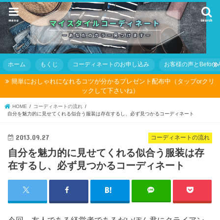
menu
search
ホーム
もくじ
コーディネートのお申し込み
お客様の声とBefore Af
簡単におしゃれになれるコツが分かるプレゼント配布中（タップorクリ
ックして下さいね）
HOME
コーディネートの流れ
自分を魅力的に見せてくれる似合う服装は存在するし、必ず見つかるコーディネート
2013.09.27
コーディネートの流れ
自分を魅力的に見せてくれる似合う服装は存
在するし、必ず見つかるコーディネート
今回、友人である経営者であるだいぽん君にクライアン