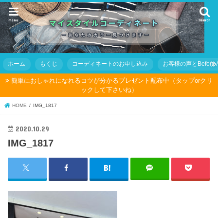
menu
search
ホーム
もくじ
コーディネートのお申し込み
お客様の声とBefore Af
簡単におしゃれになれるコツが分かるプレゼント配布中（タップorクリ
ックして下さいね）
HOME
IMG_1817
2020.10.29
IMG_1817