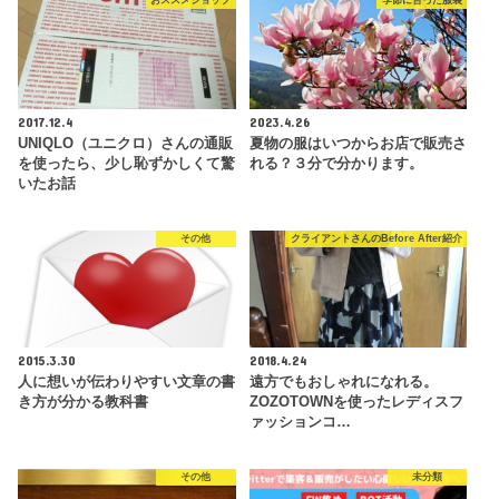
おススメショップ
季節に合った服装
2017.12.4
2023.4.26
UNIQLO（ユニクロ）さんの通販
夏物の服はいつからお店で販売さ
を使ったら、少し恥ずかしくて驚
れる？３分で分かります。
いたお話
その他
クライアントさんのBefore After紹介
2015.3.30
2018.4.24
人に想いが伝わりやすい文章の書
遠方でもおしゃれになれる。
き方が分かる教科書
ZOZOTOWNを使ったレディスフ
ァッションコ…
その他
未分類