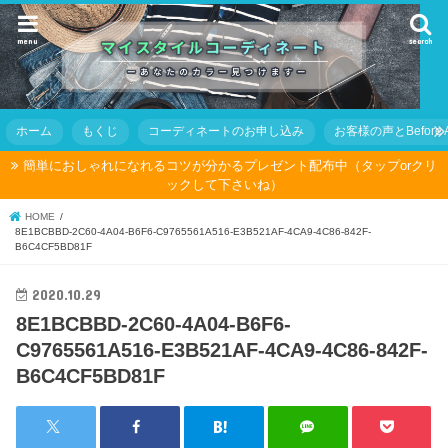
menu
search
ホーム
もくじ
コーディネートのお申し込み
お客様の声とBefore Af
簡単におしゃれになれるコツが分かるプレゼント配布中（タップorクリ
ックして下さいね）
HOME
8E1BCBBD-2C60-4A04-B6F6-C9765561A516-E3B521AF-4CA9-4C86-842F-
B6C4CF5BD81F
2020.10.29
8E1BCBBD-2C60-4A04-B6F6-
C9765561A516-E3B521AF-4CA9-4C86-842F-
B6C4CF5BD81F