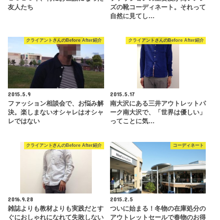
友人たち
ズの靴コーディネート。それって
自然に見てし…
クライアントさんのBefore After紹介
クライアントさんのBefore After紹介
2015.5.9
2015.5.17
ファッション相談会で、お悩み解
南大沢にある三井アウトレットパ
決。楽しまないオシャレはオシャ
ーク南大沢で、「世界は優しい」
レではない
ってことに気…
クライアントさんのBefore After紹介
コーディネート
2016.9.28
2015.2.5
雑誌よりも教材よりも実践だとす
ついに始まる！冬物の在庫処分の
ぐにおしゃれになれて失敗しない
アウトレットセールで春物のお得