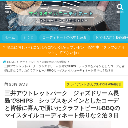
menu
search
ホーム
もくじ
コーディネートのお申し込み
お客様の声とBefore Af
簡単におしゃれになれるコツが分かるプレゼント配布中（タップorクリ
ックして下さいね）
HOME
クライアントさんのBefore After紹介
三井アウトレットパーク ジャズドリーム長島でSHIPS シップスをメインとしたコーデと皆
様に喜んで頂いたクラフトビールBBQのマイスタイルコーディネート祭りな２泊３日
2019.07.18
クライアントさんのBefore After紹介
三井アウトレットパーク ジャズドリーム長
島でSHIPS シップスをメインとしたコーデ
と皆様に喜んで頂いたクラフトビールBBQの
マイスタイルコーディネート祭りな２泊３日