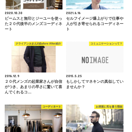
2020.10.30
2021.6.16
ビームスと無印とジーユーを使っ
セルフイメージ爆上がりで仕事や
た２０代後半のメンズコーディネ
人が引き寄せられるコーディネー
ート
ト
クライアントさんのBefore After紹介
コミュニケーションって？
2016.12.9
2015.5.25
２０代メンズの起業家さんが自信
もしかしてマネキンの真似してい
がつき、あまりの早さに驚いて喜
ませんか？
んでくれるコ…
コーディネート
お洒落に気を遣う理由