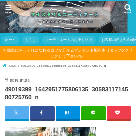
menu
search
ホーム
もくじ
コーディネートのお申し込み
お客様の声とBefore Af
簡単におしゃれになれるコツが分かるプレゼント配布中（タップorクリ
ックして下さいね）
HOME
49019399_1642951775806135_3058311714580725760_n
2019.01.23
49019399_1642951775806135_30583117145
80725760_n