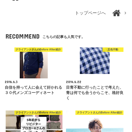
トップページへ
RECOMMEND
こちらの記事も人気です。
クライアントさんのBefore After紹介
五色不動
2016.6.3
2014.6.22
自信を持って人に会えて好かれる
目青不動に行ったことで考えた、
３０代メンズコーディネート
青は何でも合うからこそ、格好良
く
クライアントさんのBefore After紹介
クライアントさんのBefore After紹介