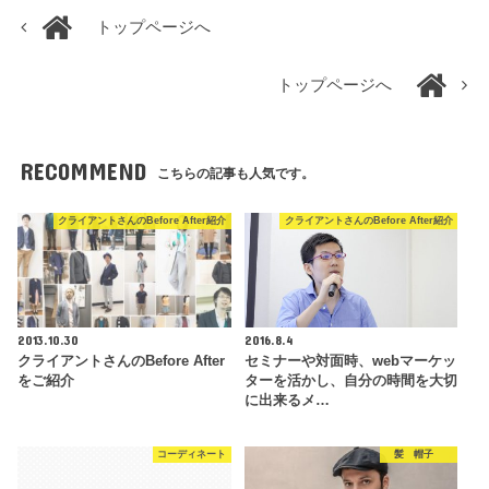
トップページへ
トップページへ
RECOMMEND
こちらの記事も人気です。
クライアントさんのBefore After紹介
クライアントさんのBefore After紹介
2013.10.30
2016.8.4
クライアントさんのBefore After
セミナーや対面時、webマーケッ
をご紹介
ターを活かし、自分の時間を大切
に出来るメ…
コーディネート
髪 帽子