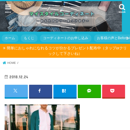
menu
search
ホーム
もくじ
コーディネートのお申し込み
お客様の声とBefore Af
簡単におしゃれになれるコツが分かるプレゼント配布中（タップorクリ
ックして下さいね）
HOME
2018.12.24