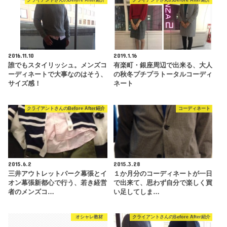
クライアントさんのBefore After紹介
クライアントさんのBefore After紹介
2016.11.10
2019.1.16
誰でもスタイリッシュ。メンズコ
有楽町・銀座周辺で出来る、大人
ーディネートで大事なのはそう、
の秋冬プチプラトータルコーディ
サイズ感！
ネート
クライアントさんのBefore After紹介
コーディネート
2015.6.2
2015.3.28
三井アウトレットパーク幕張とイ
１か月分のコーディネートが一日
オン幕張新都心で行う、若き経営
で出来て、思わず自分で楽しく買
者のメンズコ…
い足してしま…
オシャレ教材
クライアントさんのBefore After紹介