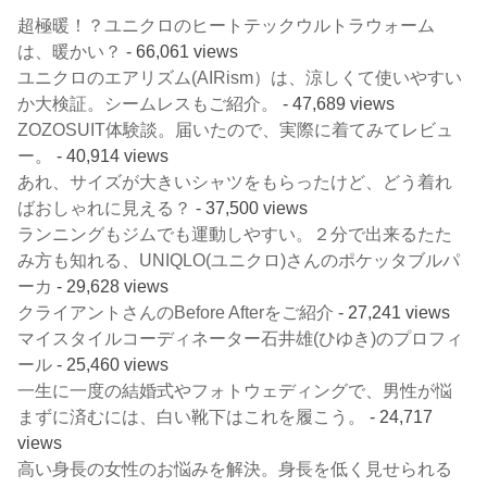
超極暖！？ユニクロのヒートテックウルトラウォーム
は、暖かい？
- 66,061 views
ユニクロのエアリズム(AIRism）は、涼しくて使いやすい
か大検証。シームレスもご紹介。
- 47,689 views
ZOZOSUIT体験談。届いたので、実際に着てみてレビュ
ー。
- 40,914 views
あれ、サイズが大きいシャツをもらったけど、どう着れ
ばおしゃれに見える？
- 37,500 views
ランニングもジムでも運動しやすい。２分で出来るたた
み方も知れる、UNIQLO(ユニクロ)さんのポケッタブルパ
ーカ
- 29,628 views
クライアントさんのBefore Afterをご紹介
- 27,241 views
マイスタイルコーディネーター石井雄(ひゆき)のプロフィ
ール
- 25,460 views
一生に一度の結婚式やフォトウェディングで、男性が悩
まずに済むには、白い靴下はこれを履こう。
- 24,717
views
高い身長の女性のお悩みを解決。身長を低く見せられる