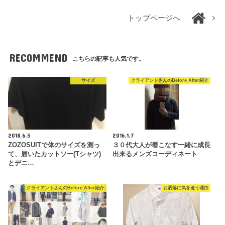
トップページへ
RECOMMEND
こちらの記事も人気です。
サイズ
クライアントさんのBefore After紹介
2018.6.5
2016.1.7
ZOZOSUITで体のサイズを測っ
３０代大人が着こなす一緒に成長
て、届いたカットソー(Tシャツ)
出来るメンズコーディネート
とデニ…
クライアントさんのBefore After紹介
お洒落に気を遣う理由