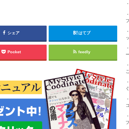
・
シェア
はてブ
Pocket
feedly