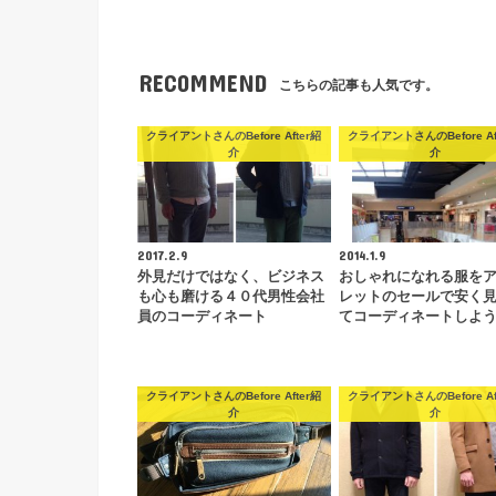
RECOMMEND
こちらの記事も人気です。
クライアントさんのBefore After紹
クライアントさんのBefore Af
介
介
2017.2.9
2014.1.9
外見だけではなく、ビジネス
おしゃれになれる服を
も心も磨ける４０代男性会社
レットのセールで安く
員のコーディネート
てコーディネートしよ
クライアントさんのBefore After紹
クライアントさんのBefore Af
介
介