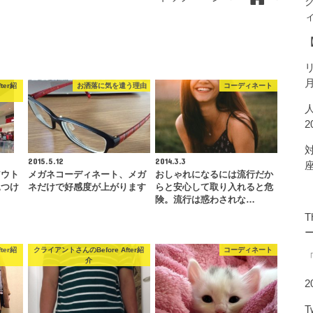
ter紹
お洒落に気を遣う理由
コーディネート
2015.5.12
2014.3.3
アウト
メガネコーディネート、メガ
おしゃれになるには流行だか
見つけ
ネだけで好感度が上がります
らと安心して取り入れると危
う
険。流行は惑わされな…
T
ter紹
クライアントさんのBefore After紹
コーディネート
介
2