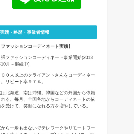
実績・略歴・事業者情報
【
ファッションコーディネート実績
】
出張ファッションコーディネート事業開始(2013
年10月～継続中)
２００人以上のクライアントさんをコーディネー
ト。リピート率９７％。
北は北海道、南は沖縄。韓国などの外国から依頼
される。毎月、全国各地からコーディネートの依
頼を受けて、笑顔になれる方を増やしている。
家から一歩も出ないでテレワークやリモートワー