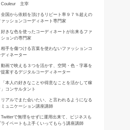
Couleur 主宰
・全国から依頼を頂けるリピート率９７％超えの
ファッションコーディネート専門家
・好きな色を使ったコーディネートが出来るファ
ッションの専門家
・相手を傷つける言葉を使わないファッションコ
ーディネーター
・動画で映える３つを活かす、空間・色・字幕を
ご提案するデジタルコーディネーター
・「本人の好きなことや得意なことを活かして稼
ぐ」コンサルタント
・リアルでまた会いたい、と言われるようになる
コミュニケーション講座講師
・Twitterで無理をせずに運用出来て、ビジネスも
プライベートも上手くいってもらう講座講師