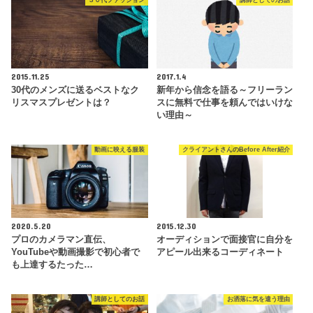
３０代ファッション
講師としてのお話
2015.11.25
2017.1.4
30代のメンズに送るベストなク
新年から信念を語る～フリーラン
リスマスプレゼントは？
スに無料で仕事を頼んではいけな
い理由～
動画に映える服装
クライアントさんのBefore After紹介
2020.5.20
2015.12.30
プロのカメラマン直伝、
オーディションで面接官に自分を
YouTubeや動画撮影で初心者で
アピール出来るコーディネート
も上達するたった…
講師としてのお話
お洒落に気を遣う理由