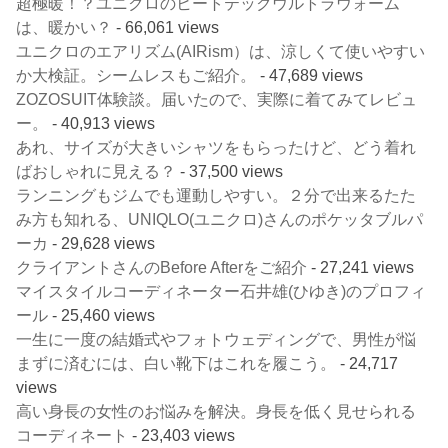
超極暖！？ユニクロのヒートテックウルトラウォーム
は、暖かい？
- 66,061 views
ユニクロのエアリズム(AIRism）は、涼しくて使いやすい
か大検証。シームレスもご紹介。
- 47,689 views
ZOZOSUIT体験談。届いたので、実際に着てみてレビュ
ー。
- 40,913 views
あれ、サイズが大きいシャツをもらったけど、どう着れ
ばおしゃれに見える？
- 37,500 views
ランニングもジムでも運動しやすい。２分で出来るたた
み方も知れる、UNIQLO(ユニクロ)さんのポケッタブルパ
ーカ
- 29,628 views
クライアントさんのBefore Afterをご紹介
- 27,241 views
マイスタイルコーディネーター石井雄(ひゆき)のプロフィ
ール
- 25,460 views
一生に一度の結婚式やフォトウェディングで、男性が悩
まずに済むには、白い靴下はこれを履こう。
- 24,717
views
高い身長の女性のお悩みを解決。身長を低く見せられる
コーディネート
- 23,403 views