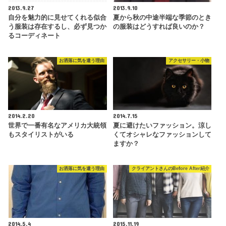
2013.9.27
2013.9.10
自分を魅力的に見せてくれる似合
夏から秋の中途半端な季節のとき
う服装は存在するし、必ず見つか
の服装はどうすれば良いのか？
るコーディネート
お洒落に気を遣う理由
アクセサリー・小物
2014.2.20
2014.7.15
世界で一番有名なアメリカ大統領
夏に避けたいファッション。涼し
もスタイリストがいる
くてオシャレなファッションして
ますか？
お洒落に気を遣う理由
クライアントさんのBefore After紹介
2014.5.4
2015.11.19