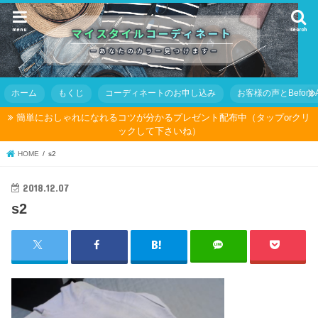
menu
search
ホーム
もくじ
コーディネートのお申し込み
お客様の声とBefore Af
簡単におしゃれになれるコツが分かるプレゼント配布中（タップorクリ
ックして下さいね）
HOME
s2
2018.12.07
s2