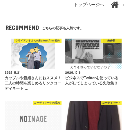
トップページへ
RECOMMEND
こちらの記事も人気です。
クライアントさんのBefore After紹介
未分類
2023.11.21
2020.10.6
カップルや新婚さんにおススメ！
ビジネスでTwitterを使っている
二人の時間を楽しめるリンクコー
人がしてしまっている失敗集３
ディネート …
コーディネートの流れ
コーディネート