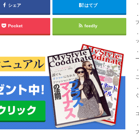
・
シェア
はてブ
Pocket
feedly