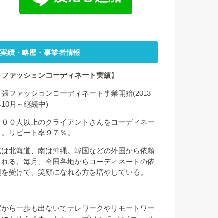
実績・略歴・事業者情報
【
ファッションコーディネート実績
】
出張ファッションコーディネート事業開始(2013
年10月～継続中)
２００人以上のクライアントさんをコーディネー
ト。リピート率９７％。
北は北海道、南は沖縄。韓国などの外国から依頼
される。毎月、全国各地からコーディネートの依
頼を受けて、笑顔になれる方を増やしている。
家から一歩も出ないでテレワークやリモートワー