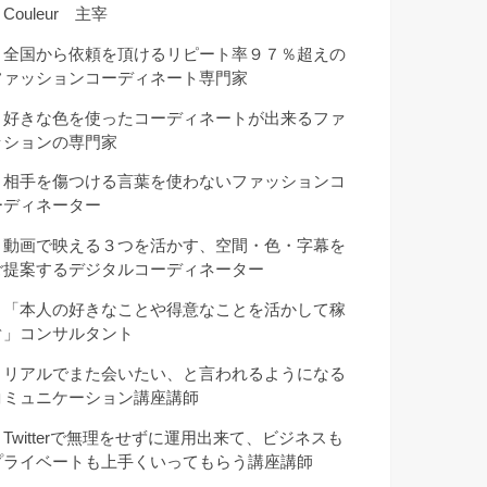
Couleur 主宰
・全国から依頼を頂けるリピート率９７％超えの
ファッションコーディネート専門家
・好きな色を使ったコーディネートが出来るファ
ッションの専門家
・相手を傷つける言葉を使わないファッションコ
ーディネーター
・動画で映える３つを活かす、空間・色・字幕を
ご提案するデジタルコーディネーター
・「本人の好きなことや得意なことを活かして稼
ぐ」コンサルタント
・リアルでまた会いたい、と言われるようになる
コミュニケーション講座講師
・Twitterで無理をせずに運用出来て、ビジネスも
プライベートも上手くいってもらう講座講師