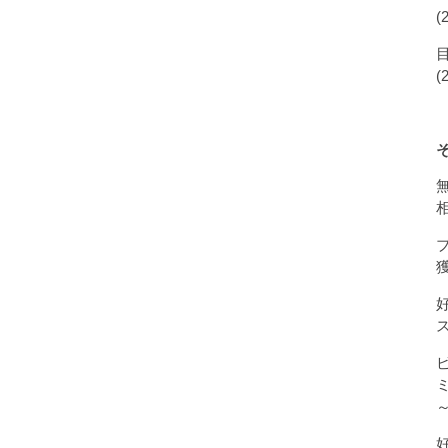
(
(
獲