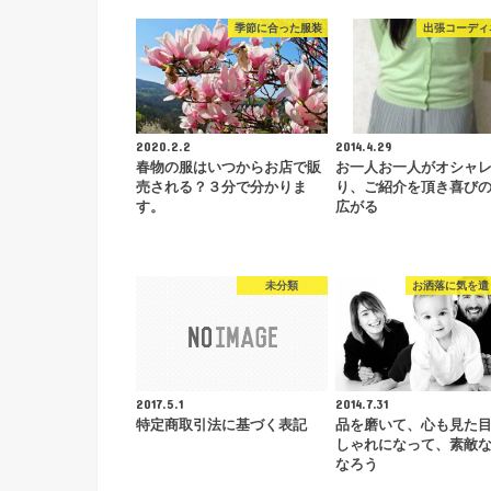
季節に合った服装
出張コーディ
2020.2.2
2014.4.29
春物の服はいつからお店で販
お一人お一人がオシャ
売される？３分で分かりま
り、ご紹介を頂き喜び
す。
広がる
未分類
お洒落に気を遣
2017.5.1
2014.7.31
特定商取引法に基づく表記
品を磨いて、心も見た
しゃれになって、素敵
なろう