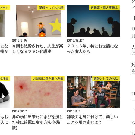
ネート
講師としてのお話
起業家・個人事業主
2016.8.14
2016.12.27
レにな
今回も絶賛された、人生が楽
２０１６年、特にお世話にな
の輪が
しくなるファン化講座
った友人たち
う理由
お洒落に気を遣う理由
講師としてのお話
T
2014.12.7
2016.3.9
目もお
鼻の頭に出来たにきびを潰し
雑談力を身に付けて、楽しい
2
な人に
た後に綺麗に戻す方法(体験
ことを引き寄せよう
談)