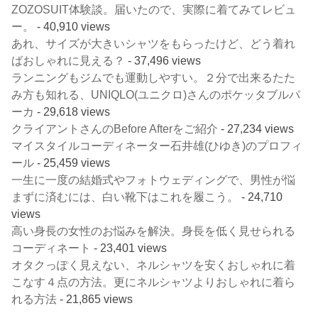
ZOZOSUIT体験談。届いたので、実際に着てみてレビュ
ー。
- 40,910 views
あれ、サイズが大きいシャツをもらったけど、どう着れ
ばおしゃれに見える？
- 37,496 views
ランニングもジムでも運動しやすい。２分で出来るたた
み方も知れる、UNIQLO(ユニクロ)さんのポケッタブルパ
ーカ
- 29,618 views
クライアントさんのBefore Afterをご紹介
- 27,234 views
マイスタイルコーディネーター石井雄(ひゆき)のプロフィ
ール
- 25,459 views
一生に一度の結婚式やフォトウェディングで、男性が悩
まずに済むには、白い靴下はこれを履こう。
- 24,710
views
高い身長の女性のお悩みを解決。身長を低く見せられる
コーディネート
- 23,401 views
オタクっぽく見えない、ネルシャツを安くおしゃれに着
こなす４点の方法。更にネルシャツよりおしゃれに着ら
れる方法
- 21,865 views