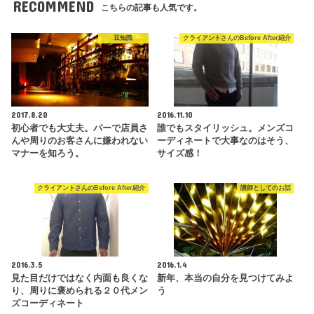
RECOMMEND
こちらの記事も人気です。
豆知識
クライアントさんのBefore After紹介
2017.8.20
2016.11.10
初心者でも大丈夫。バーで店員さ
誰でもスタイリッシュ。メンズコ
んや周りのお客さんに嫌われない
ーディネートで大事なのはそう、
マナーを知ろう。
サイズ感！
クライアントさんのBefore After紹介
講師としてのお話
2016.3.5
2016.1.4
見た目だけではなく内面も良くな
新年、本当の自分を見つけてみよ
り、周りに褒められる２０代メン
う
ズコーディネート