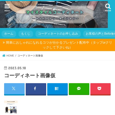
menu
search
ホーム
もくじ
コーディネートのお申し込み
お客様の声とBefore Af
簡単におしゃれになれるコツが分かるプレゼント配布中（タップorクリ
ックして下さいね）
HOME
コーディネート画像仮
2023.05.18
コーディネート画像仮