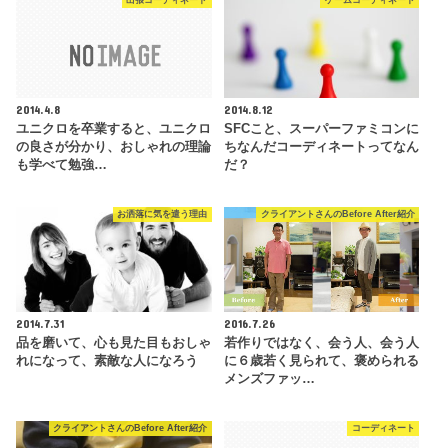
出張コーディネート
ゲームコーディネート
2014.4.8
2014.8.12
ユニクロを卒業すると、ユニクロ
SFCこと、スーパーファミコンに
の良さが分かり、おしゃれの理論
ちなんだコーディネートってなん
も学べて勉強…
だ？
お洒落に気を遣う理由
クライアントさんのBefore After紹介
2014.7.31
2016.7.26
品を磨いて、心も見た目もおしゃ
若作りではなく、会う人、会う人
れになって、素敵な人になろう
に６歳若く見られて、褒められる
メンズファッ…
クライアントさんのBefore After紹介
コーディネート