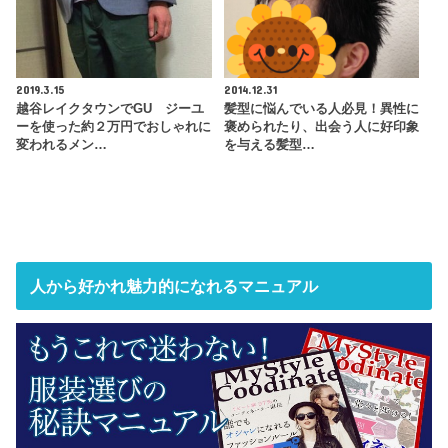
2019.3.15
2014.12.31
越谷レイクタウンでGU ジーユ
髪型に悩んでいる人必見！異性に
ーを使った約２万円でおしゃれに
褒められたり、出会う人に好印象
変われるメン…
を与える髪型…
人から好かれ魅力的になれるマニュアル