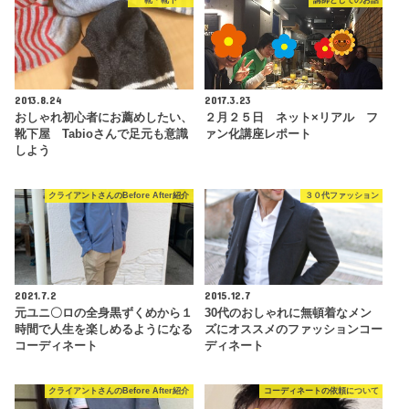
靴・靴下
講師としてのお話
2013.8.24
2017.3.23
おしゃれ初心者にお薦めしたい、
２月２５日 ネット×リアル フ
靴下屋 Tabioさんで足元も意識
ァン化講座レポート
しよう
クライアントさんのBefore After紹介
３０代ファッション
2021.7.2
2015.12.7
元ユニ〇ロの全身黒ずくめから１
30代のおしゃれに無頓着なメン
時間で人生を楽しめるようになる
ズにオススメのファッションコー
コーディネート
ディネート
クライアントさんのBefore After紹介
コーディネートの依頼について