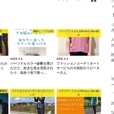
ズ
講師としてのお話
クライアントさんのBefore After紹
介
2020.9.6
2015.4.4
いたの
パーソナルカラー診断を受け
ファッションコーディネート
ビュ
たけど、好きな色を否定され
サービスの８回目のリピータ
たり、似合う色で迷っ…
ーさん
T
事業主
マイスタイルコーディネーターにつ
クライアントさんのBefore After紹
いて
介
2