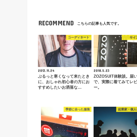
RECOMMEND
こちらの記事も人気です。
コーディネート
サイ
2013.11.24
2018.5.23
ぶるっと寒くなって来たとき
ZOZOSUIT体験談。届
に、おしゃれ初心者の方にお
で、実際に着てみてレ
すすめしたいお洒落な…
ー。
季節に合った服装
起業家・個人