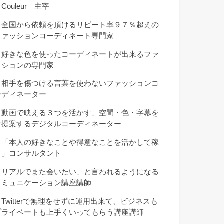
Couleur 主宰
・全国から依頼を頂けるリピート率９７％超えの
ファッションコーディネート専門家
・好きな色を使ったコーディネートが出来るファ
ッションの専門家
・相手を傷つける言葉を使わないファッションコ
ーディネーター
・動画で映える３つを活かす、空間・色・字幕を
ご提案するデジタルコーディネーター
・「本人の好きなことや得意なことを活かして稼
ぐ」コンサルタント
・リアルでまた会いたい、と言われるようになる
コミュニケーション講座講師
・Twitterで無理をせずに運用出来て、ビジネスも
プライベートも上手くいってもらう講座講師