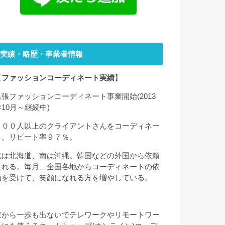
実績・略歴・事業者情報
【
ファッションコーディネート実績
】
出張ファッションコーディネート事業開始(2013
年10月～継続中)
２００人以上のクライアントさんをコーディネー
ト。リピート率９７％。
北は北海道、南は沖縄。韓国などの外国から依頼
される。毎月、全国各地からコーディネートの依
頼を受けて、笑顔になれる方を増やしている。
家から一歩も出ないでテレワークやリモートワー