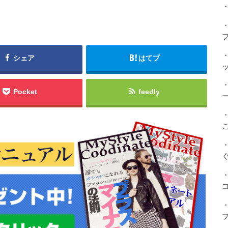
・
シェア
はてブ
Pocket
feedly