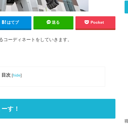
はてブ
送る
Pocket
るコーディネートをしていきます。
目次
[
hide
]
まーす！