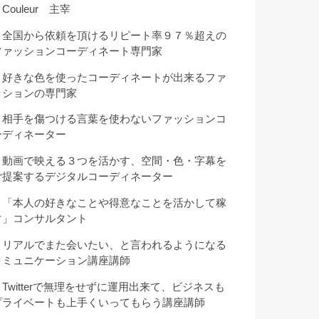
Couleur 主宰
・全国から依頼を頂けるリピート率９７％超えの
ファッションコーディネート専門家
・好きな色を使ったコーディネートが出来るファ
ッションの専門家
・相手を傷つける言葉を使わないファッションコ
ーディネーター
・動画で映える３つを活かす、空間・色・字幕を
ご提案するデジタルコーディネーター
・「本人の好きなことや得意なことを活かして稼
ぐ」コンサルタント
・リアルでまた会いたい、と言われるようになる
コミュニケーション講座講師
・Twitterで無理をせずに運用出来て、ビジネスも
プライベートも上手くいってもらう講座講師