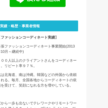
実績・略歴・事業者情報
【
ファッションコーディネート実績
】
出張ファッションコーディネート事業開始(2013
年10月～継続中)
２００人以上のクライアントさんをコーディネー
ト。リピート率９７％。
北は北海道、南は沖縄。韓国などの外国から依頼
される。毎月、全国各地からコーディネートの依
頼を受けて、笑顔になれる方を増やしている。
家から一歩も出ないでテレワークやリモートワー