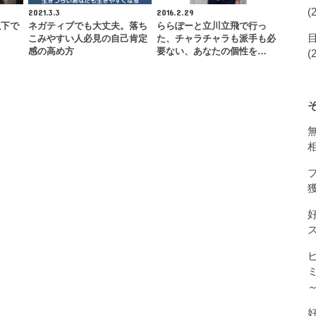
(
2021.3.3
2016.2.29
以下で
ネガティブでも大丈夫。落ち
ららぽーと立川立飛で行っ
こみやすい人必見の自己肯定
た、チャラチャラも派手も必
感の高め方
要ない、あなたの個性を…
(
獲