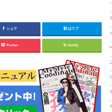
・
シェア
はてブ
Pocket
feedly