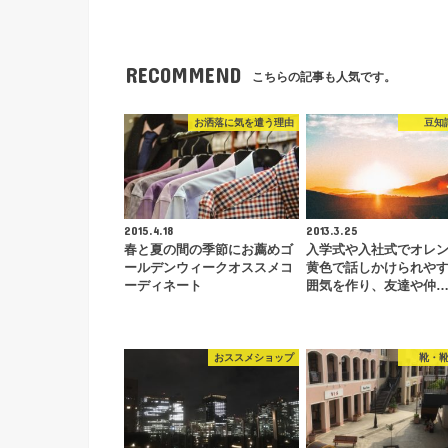
RECOMMEND
こちらの記事も人気です。
お洒落に気を遣う理由
豆知
2015.4.18
2013.3.25
春と夏の間の季節にお薦めゴ
入学式や入社式でオレ
ールデンウィークオススメコ
黄色で話しかけられや
ーディネート
囲気を作り、友達や仲
おススメショップ
靴・