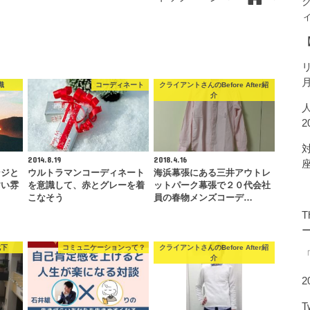
識
コーディネート
クライアントさんのBefore After紹
介
2014.8.19
2018.4.16
ンジと
ウルトラマンコーディネート
海浜幕張にある三井アウトレ
すい雰
を意識して、赤とグレーを着
ットパーク幕張で２０代会社
…
こなそう
員の春物メンズコーデ…
T
靴下
コミュニケーションって？
クライアントさんのBefore After紹
介
2