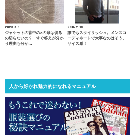
2020.3.6
2016.11.10
ジャケットの背中の×の糸は切る
誰でもスタイリッシュ。メンズコ
の切らないの？ すぐ答えが分か
ーディネートで大事なのはそう、
り理由も分か…
サイズ感！
人から好かれ魅力的になれるマニュアル