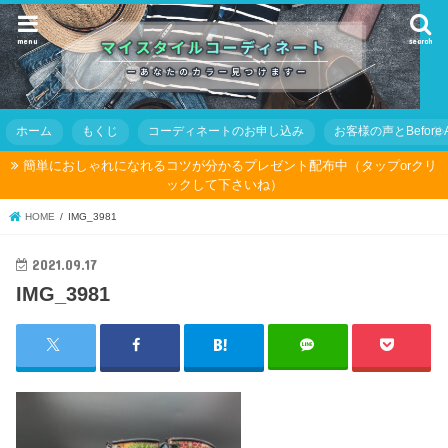
menu
search
ホーム
もくじ
コーディネートのお申し込み
お客様の声とBefore Af
簡単におしゃれになれるコツが分かるプレゼント配布中（タップorクリ
ックして下さいね）
HOME
IMG_3981
2021.09.17
IMG_3981