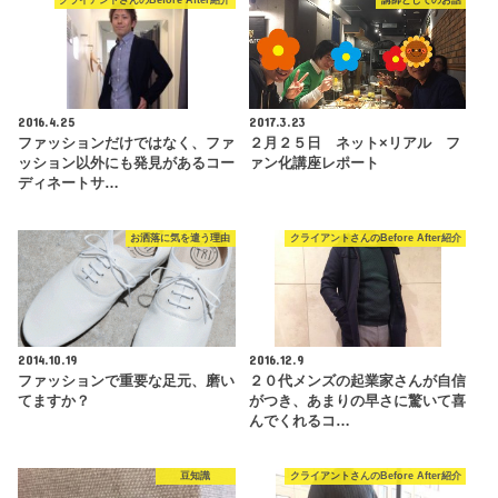
クライアントさんのBefore After紹介
講師としてのお話
2016.4.25
2017.3.23
ファッションだけではなく、ファ
２月２５日 ネット×リアル フ
ッション以外にも発見があるコー
ァン化講座レポート
ディネートサ…
お洒落に気を遣う理由
クライアントさんのBefore After紹介
2014.10.19
2016.12.9
ファッションで重要な足元、磨い
２０代メンズの起業家さんが自信
てますか？
がつき、あまりの早さに驚いて喜
んでくれるコ…
豆知識
クライアントさんのBefore After紹介