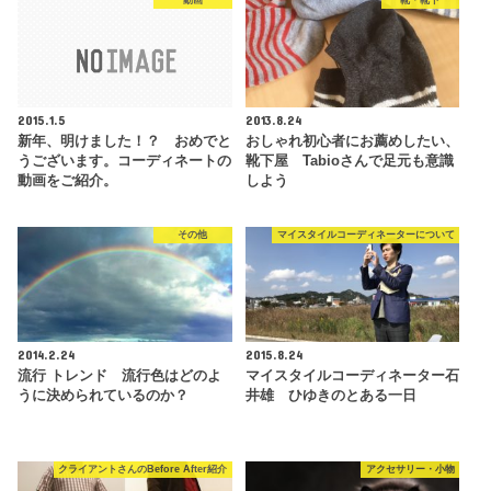
動画
靴・靴下
2015.1.5
2013.8.24
新年、明けました！？ おめでと
おしゃれ初心者にお薦めしたい、
うございます。コーディネートの
靴下屋 Tabioさんで足元も意識
動画をご紹介。
しよう
その他
マイスタイルコーディネーターについて
2014.2.24
2015.8.24
流行 トレンド 流行色はどのよ
マイスタイルコーディネーター石
うに決められているのか？
井雄 ひゆきのとある一日
クライアントさんのBefore After紹介
アクセサリー・小物