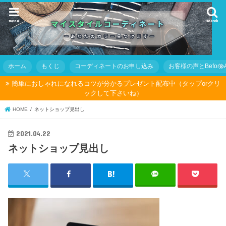
menu
search
ホーム
もくじ
コーディネートのお申し込み
お客様の声とBefore Af
簡単におしゃれになれるコツが分かるプレゼント配布中（タップorクリ
ックして下さいね）
HOME
ネットショップ見出し
2021.04.22
ネットショップ見出し