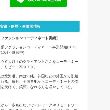
実績・略歴・事業者情報
【
ファッションコーディネート実績
】
出張ファッションコーディネート事業開始(2013
年10月～継続中)
２００人以上のクライアントさんをコーディネー
ト。リピート率９７％。
北は北海道、南は沖縄。韓国などの外国から依頼
される。毎月、全国各地からコーディネートの依
頼を受けて、笑顔になれる方を増やしている。
家から一歩も出ないでテレワークやリモートワー