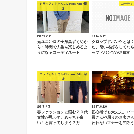
クライアントさんのBefore After紹
コーディ
介
2021.7.2
2014.5.21
元ユニ〇ロの全身黒ずくめか
クロップドパンツとは
ら１時間で人生を楽しめるよ
だ、暑い格好をしてな
うになるコーディネート
ップドパンツがお薦め
クライアントさんのBefore After紹
豆知
介
2017.4.3
2017.8.20
春ファッションに悩む２０代
初心者でも大丈夫。バ
女性が思わず、めっちゃ良
員さんや周りのお客さ
い！と言ってしまう２万…
われないマナーを知ろ