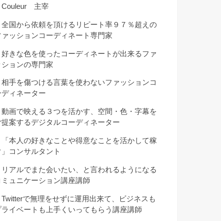
Couleur 主宰
・全国から依頼を頂けるリピート率９７％超えの
ファッションコーディネート専門家
・好きな色を使ったコーディネートが出来るファ
ッションの専門家
・相手を傷つける言葉を使わないファッションコ
ーディネーター
・動画で映える３つを活かす、空間・色・字幕を
ご提案するデジタルコーディネーター
・「本人の好きなことや得意なことを活かして稼
ぐ」コンサルタント
・リアルでまた会いたい、と言われるようになる
コミュニケーション講座講師
・Twitterで無理をせずに運用出来て、ビジネスも
プライベートも上手くいってもらう講座講師