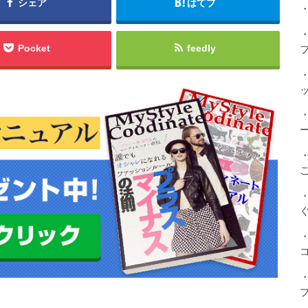
シェア
はてブ
・
Pocket
feedly