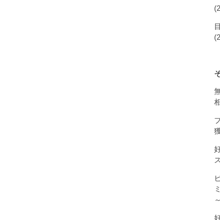
(
(
獲