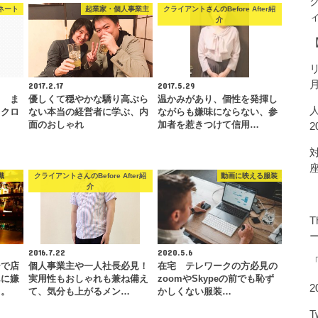
ネート
起業家・個人事業主
クライアントさんのBefore After紹
介
2017.2.17
2017.5.29
？ ま
優しくて穏やかな驕り高ぶら
温かみがあり、個性を発揮し
らクロ
ない本当の経営者に学ぶ、内
ながらも嫌味にならない、参
面のおしゃれ
加者を惹きつけて信用…
識
クライアントさんのBefore After紹
動画に映える服装
介
T
2016.7.22
2020.5.6
ーで店
個人事業主や一人社長必見！
在宅 テレワークの方必見の
んに嫌
実用性もおしゃれも兼ね備え
zoomやSkypeの前でも恥ず
2
う。
て、気分も上がるメン…
かしくない服装…