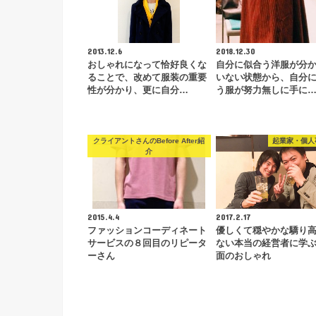
2013.12.6
2018.12.30
おしゃれになって恰好良くな
自分に似合う洋服が分
ることで、改めて服装の重要
いない状態から、自分
性が分かり、更に自分…
う服が努力無しに手に
クライアントさんのBefore After紹
起業家・個人
介
2015.4.4
2017.2.17
ファッションコーディネート
優しくて穏やかな驕り
サービスの８回目のリピータ
ない本当の経営者に学
ーさん
面のおしゃれ