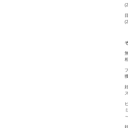
(
(
獲