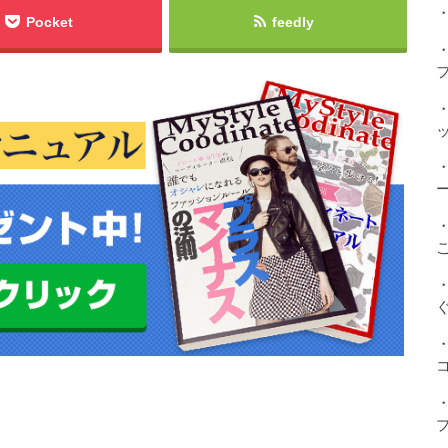
・
Pocket
feedly