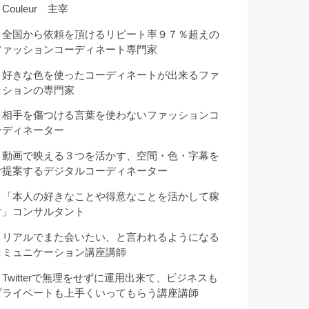
Couleur 主宰
・全国から依頼を頂けるリピート率９７％超えの
ファッションコーディネート専門家
・好きな色を使ったコーディネートが出来るファ
ッションの専門家
・相手を傷つける言葉を使わないファッションコ
ーディネーター
・動画で映える３つを活かす、空間・色・字幕を
ご提案するデジタルコーディネーター
・「本人の好きなことや得意なことを活かして稼
ぐ」コンサルタント
・リアルでまた会いたい、と言われるようになる
コミュニケーション講座講師
・Twitterで無理をせずに運用出来て、ビジネスも
プライベートも上手くいってもらう講座講師