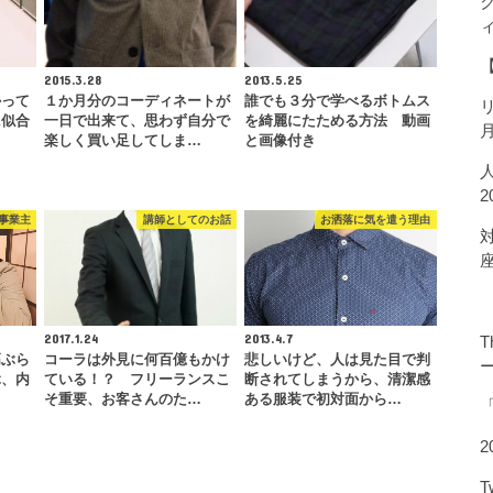
2015.3.28
2013.5.25
かって
１か月分のコーディネートが
誰でも３分で学べるボトムス
に似合
一日で出来て、思わず自分で
を綺麗にたためる方法 動画
…
楽しく買い足してしま…
と画像付き
事業主
講師としてのお話
お洒落に気を遣う理由
2017.1.24
2013.4.7
T
高ぶら
コーラは外見に何百億もかけ
悲しいけど、人は見た目で判
ぶ、内
ている！？ フリーランスこ
断されてしまうから、清潔感
そ重要、お客さんのた…
ある服装で初対面から…
2