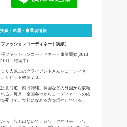
実績・略歴・事業者情報
【
ファッションコーディネート実績
】
出張ファッションコーディネート事業開始(2013
年10月～継続中)
２００人以上のクライアントさんをコーディネー
ト。リピート率９７％。
北は北海道、南は沖縄。韓国などの外国から依頼
される。毎月、全国各地からコーディネートの依
頼を受けて、笑顔になれる方を増やしている。
家から一歩も出ないでテレワークやリモートワー