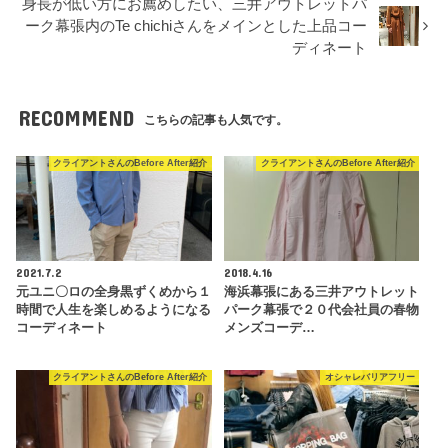
身長が低い方にお薦めしたい、三井アウトレットパ
ーク幕張内のTe chichiさんをメインとした上品コー
ディネート
RECOMMEND
こちらの記事も人気です。
クライアントさんのBefore After紹介
クライアントさんのBefore After紹介
2021.7.2
2018.4.16
元ユニ〇ロの全身黒ずくめから１
海浜幕張にある三井アウトレット
時間で人生を楽しめるようになる
パーク幕張で２０代会社員の春物
コーディネート
メンズコーデ…
クライアントさんのBefore After紹介
オシャレバリアフリー