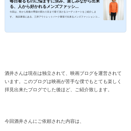
毎日着るものに悩まずに済み、楽しみながら出来
る、人から好かれるメンズファッシ...
今回は、冬から初春の季節の変わり目まで着て頂けるコーディネートをご紹介しま
す。 海浜幕張にある、三井アウトレットパーク幕張で出来るメンズファッションコー
ディネートリピーターさんである齋藤さんのメンズコーディネート 今回の出張コーデ
ィネートの舞台は、千葉県にある海浜幕張駅にある、三井アウトレットパーク幕張。
事業当初から使わせて頂いているアウトレットモールです。様々な価格帯のショップ
があるので、コーディネートの選択肢が多く、どなたでもおしゃれがご提案出来る場
所です。 改めまして...
酒井さんは現在は独立されて、映画ブログを運営されて
います。このブログは映画が苦手な僕でもとても楽しく
拝見出来たブログでした後ほど、ご紹介致します。
今回酒井さんにご依頼された内容は、