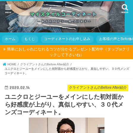
menu
search
ホーム
もくじ
コーディネートのお申し込み
お客様の声とBefore Af
簡単におしゃれになれるコツが分かるプレゼント配布中（タップorクリ
ックして下さいね）
HOME
クライアントさんのBefore After紹介
ユニクロとジーユーをメインにした初対面から好感度が上がり、真似しやすい、３０代メンズ
コーディネート。
2020.02.14
クライアントさんのBefore After紹介
ユニクロとジーユーをメインにした初対面か
ら好感度が上がり、真似しやすい、３０代メ
ンズコーディネート。