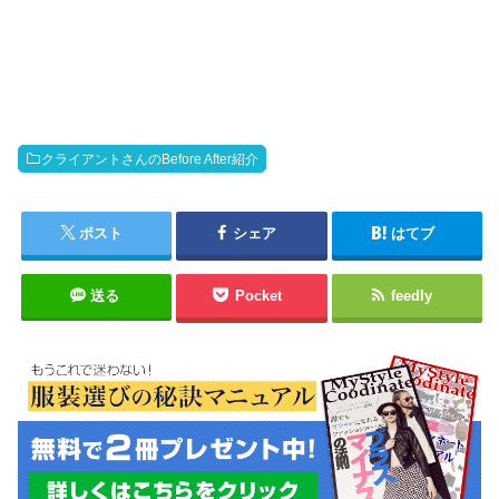
クライアントさんのBefore After紹介
ポスト
シェア
はてブ
送る
Pocket
feedly