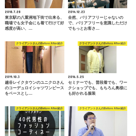
2018.7.28
2014.12.23
東京駅の八重洲地下街で出来る、
全然、バリアフリーじゃないの
職場でも女子会にも着て行けて好
で、バリアフリーを意識しただけ
感度が高い、…
でもっとお客さ…
クライアントさんのBefore After紹介
クライアントさんのBefore After紹介
2019.10.3
2016.5.25
越谷レイクタウンのユニクロさん
セミナーでも、普段着でも、ワー
のコーデュロイシャツワンピース
クショップでも、もちろん奥様に
をベースとし…
も好かれる服装
クライアントさんのBefore After紹介
クライアントさんのBefore After紹介