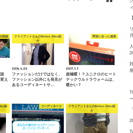
の対談
クライアントさんのBefore After紹
季節に合った服装
介
2016.4.25
2017.1.7
対談
ファッションだけではなく、
超極暖！？ユニクロのヒート
を変え
ファッション以外にも発見が
テックウルトラウォームは、
り
あるコーディネートサ…
暖かい？
T
ter紹
コーディネート
クライアントさんのBefore After紹
介
2