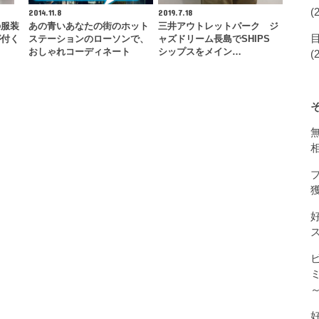
(
2014.11.8
2019.7.18
の服装
あの青いあなたの街のホット
三井アウトレットパーク ジ
が付く
ステーションのローソンで、
ャズドリーム長島でSHIPS
…
おしゃれコーディネート
シップスをメイン…
(
獲