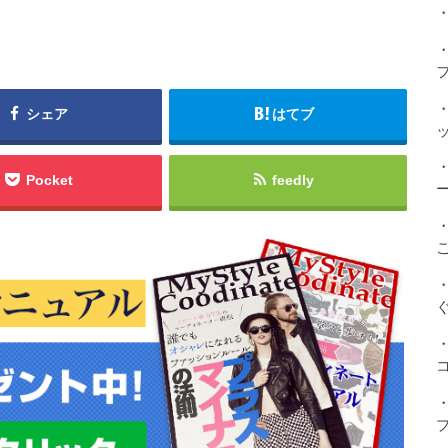
・
シェア
はてブ
Pocket
feedly