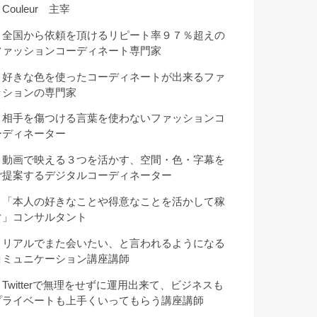
Couleur 主宰
・全国から依頼を頂けるリピート率９７％超えの
ファッションコーディネート専門家
・好きな色を使ったコーディネートが出来るファ
ッションの専門家
・相手を傷つける言葉を使わないファッションコ
ーディネーター
・動画で映える３つを活かす、空間・色・字幕を
ご提案するデジタルコーディネーター
・「本人の好きなことや得意なことを活かして稼
ぐ」コンサルタント
・リアルでまた会いたい、と言われるようになる
コミュニケーション講座講師
・Twitterで無理をせずに運用出来て、ビジネスも
プライベートも上手くいってもらう講座講師