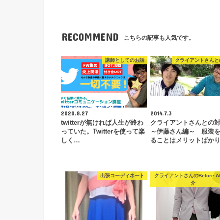
RECOMMEND
こちらの記事も人気です。
講師としてのお話
クライアントさんと
2020.8.27
2014.7.3
twitterが無ければ人生が終わ
クライアントさんとの
っていた。Twitterを使って楽
～伊藤さん編～ 服装
しく…
ることはメリットばか
出張コーディネート
クライアントさんのBefore Af
介