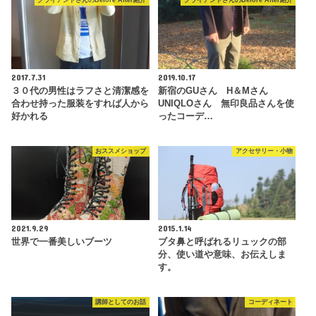
クライアントさんのBefore After紹介
クライアントさんのBefore After紹介
2017.7.31
2019.10.17
３０代の男性はラフさと清潔感を
新宿のGUさん H＆Mさん
合わせ持った服装をすれば人から
UNIQLOさん 無印良品さんを使
好かれる
ったコーデ…
おススメショップ
アクセサリー・小物
2021.9.29
2015.1.14
世界で一番美しいブーツ
ブタ鼻と呼ばれるリュックの部
分、使い道や意味、お伝えしま
す。
講師としてのお話
コーディネート