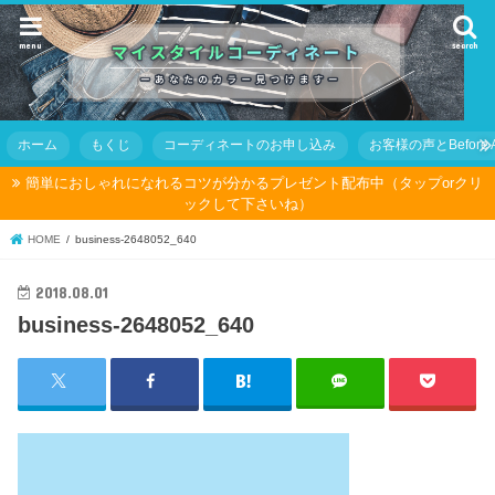
menu
search
ホーム
もくじ
コーディネートのお申し込み
お客様の声とBefore Af
簡単におしゃれになれるコツが分かるプレゼント配布中（タップorクリ
ックして下さいね）
HOME
business-2648052_640
2018.08.01
business-2648052_640