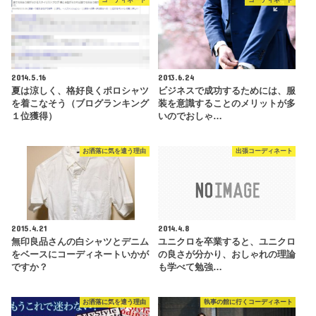
コーディネート
コーディネート
2014.5.16
2013.6.24
夏は涼しく、格好良くポロシャツ
ビジネスで成功するためには、服
を着こなそう（ブログランキング
装を意識することのメリットが多
１位獲得）
いのでおしゃ…
お洒落に気を遣う理由
出張コーディネート
2015.4.21
2014.4.8
無印良品さんの白シャツとデニム
ユニクロを卒業すると、ユニクロ
をベースにコーディネートいかが
の良さが分かり、おしゃれの理論
ですか？
も学べて勉強…
お洒落に気を遣う理由
執事の館に行くコーディネート