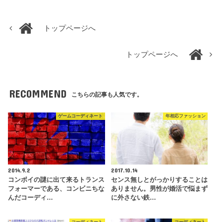
トップページへ
トップページへ
RECOMMEND
こちらの記事も人気です。
ゲームコーディネート
年相応ファッション
2014.9.2
2017.10.14
コンボイの謎に出て来るトランス
センス無しとがっかりすることは
フォーマーである、コンビニちな
ありません。男性が婚活で悩まず
んだコーディ…
に外さない鉄…