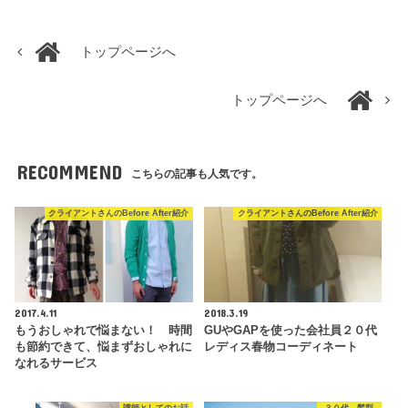
トップページへ
トップページへ
RECOMMEND
こちらの記事も人気です。
クライアントさんのBefore After紹介
クライアントさんのBefore After紹介
2017.4.11
2018.3.19
もうおしゃれで悩まない！ 時間
GUやGAPを使った会社員２０代
も節約できて、悩まずおしゃれに
レディス春物コーディネート
なれるサービス