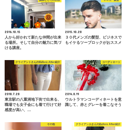
講師としてのお話
３０代 髪型
2016.10.15
2015.10.28
人から好かれて新たな仲間が出来
３０代メンズの髪型、ビジネスで
る場所。そして自分の魅力に気づ
もイケるツーブロックがおススメ
ける講座。
クライアントさんのBefore After紹介
コーディネート
2018.7.28
2014.8.19
東京駅の八重洲地下街で出来る、
ウルトラマンコーディネートを意
職場でも女子会にも着て行けて好
識して、赤とグレーを着こなそう
感度が高い、…
その他
クライアントさんのBefore After紹介