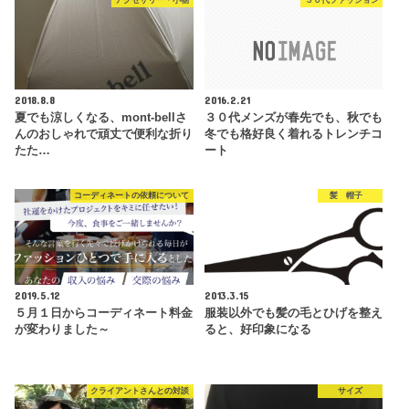
アクセサリー・小物
３０代ファッション
2018.8.8
2016.2.21
夏でも涼しくなる、mont-bellさ
３０代メンズが春先でも、秋でも
んのおしゃれで頑丈で便利な折り
冬でも格好良く着れるトレンチコ
たた…
ート
コーディネートの依頼について
髪 帽子
2019.5.12
2013.3.15
５月１日からコーディネート料金
服装以外でも髪の毛とひげを整え
が変わりました～
ると、好印象になる
クライアントさんとの対談
サイズ