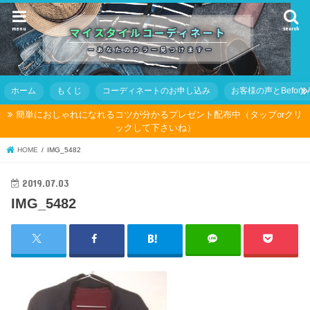
menu
search
ホーム
もくじ
コーディネートのお申し込み
お客様の声とBefore Af
簡単におしゃれになれるコツが分かるプレゼント配布中（タップorクリ
ックして下さいね）
HOME
IMG_5482
2019.07.03
IMG_5482