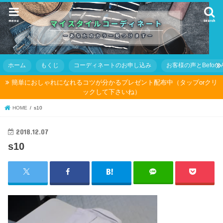
menu
search
ホーム
もくじ
コーディネートのお申し込み
お客様の声とBefore Af
簡単におしゃれになれるコツが分かるプレゼント配布中（タップorクリ
ックして下さいね）
HOME
s10
2018.12.07
s10