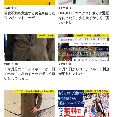
2014.7.12
2017.12.4
目黄不動を意識する黄色を使った
UNIQLO（ユニクロ）さんの通販
ワンポイントコーデ
を使ったら、少し恥ずかしくて驚
いたお話
コーディネート
コーディネートの依頼について
2015.3.28
2019.5.12
１か月分のコーディネートが一日
５月１日からコーディネート料金
で出来て、思わず自分で楽しく買
が変わりました～
い足してしま…
クライアントさんのBefore After紹介
お洒落に気を遣う理由